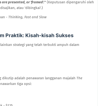
 are presented, or 'framed'.
"
(Keputusan dipengaruhi oleh
disajikan, atau 'dibingkai'.)
man -
Thinking, Fast and Slow
m Praktik: Kisah-kisah Sukses
lainkan strategi yang telah terbukti ampuh dalam
ing dikutip adalah penawaran langganan majalah
The
nawarkan tiga opsi:
k - $125