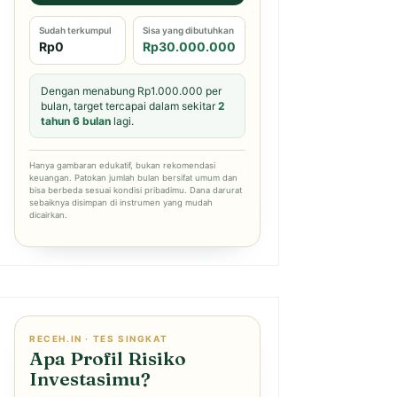
Sudah terkumpul
Sisa yang dibutuhkan
Rp0
Rp30.000.000
Dengan menabung Rp1.000.000 per
bulan, target tercapai dalam sekitar
2
tahun 6 bulan
lagi.
Hanya gambaran edukatif, bukan rekomendasi
keuangan. Patokan jumlah bulan bersifat umum dan
bisa berbeda sesuai kondisi pribadimu. Dana darurat
sebaiknya disimpan di instrumen yang mudah
dicairkan.
RECEH.IN · TES SINGKAT
Apa Profil Risiko
Investasimu?