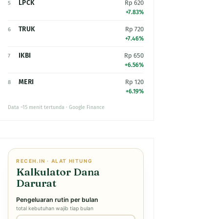
LPCK
Rp 620
5
+7.83%
TRUK
Rp 720
6
+7.46%
IKBI
Rp 650
7
+6.56%
MERI
Rp 120
8
+6.19%
Data ~15 menit tertunda · Google Finance
RECEH.IN · ALAT HITUNG
Kalkulator Dana
Darurat
Pengeluaran rutin per bulan
total kebutuhan wajib tiap bulan