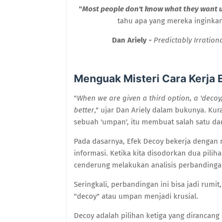
"
Most people don't know what they want un
tahu apa yang mereka inginkan
Dan Ariely -
Predictably Irratio
Menguak Misteri Cara Kerja 
"
When we are given a third option, a 'decoy
better
," ujar Dan Ariely dalam bukunya. Kuran
sebuah 'umpan', itu membuat salah satu dari 
Pada dasarnya, Efek Decoy bekerja dengan 
informasi. Ketika kita disodorkan dua pilihan
cenderung melakukan analisis perbandinga
Seringkali, perbandingan ini bisa jadi rumi
"decoy" atau umpan menjadi krusial.
Decoy adalah pilihan ketiga yang dirancan