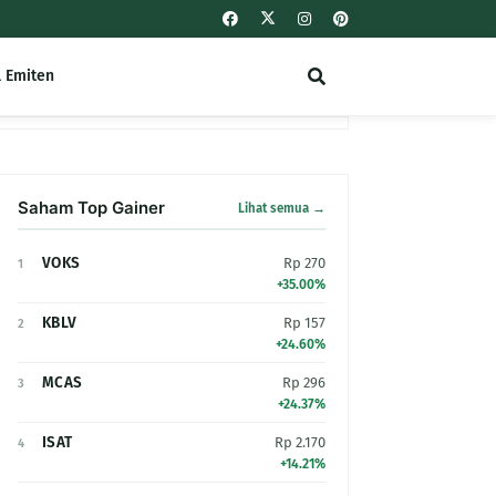
l Emiten
Saham Top Gainer
Lihat semua →
VOKS
Rp 270
1
+35.00%
KBLV
Rp 157
2
+24.60%
MCAS
Rp 296
3
+24.37%
ISAT
Rp 2.170
4
+14.21%