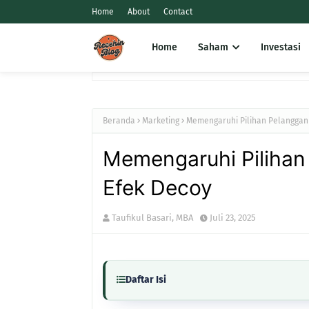
Home
About
Contact
Home
Saham
Investasi
Beranda
Marketing
Memengaruhi Pilihan Pelanggan
Memengaruhi Pilihan
Efek Decoy
Taufikul Basari, MBA
Juli 23, 2025
Daftar Isi