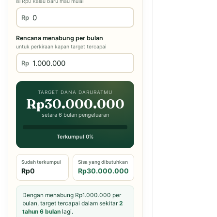
isi Rp0 kalau baru mau mulai
Rp
Rencana menabung per bulan
untuk perkiraan kapan target tercapai
Rp
TARGET DANA DARURATMU
Rp30.000.000
setara 6 bulan pengeluaran
Terkumpul 0%
Sudah terkumpul
Sisa yang dibutuhkan
Rp0
Rp30.000.000
Dengan menabung Rp1.000.000 per
bulan, target tercapai dalam sekitar
2
tahun 6 bulan
lagi.