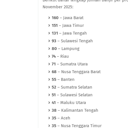
Berikut daftar lengkap jumlah banjir per p
November 2025:
160
– Jawa Barat
151
– Jawa Timur
131
– Jawa Tengah
93
– Sulawesi Tengah
80
– Lampung
74
– Riau
71
– Sumatra Utara
68
– Nusa Tenggara Barat
55
– Banten
52
– Sumatra Selatan
51
– Sulawesi Selatan
41
– Maluku Utara
38
– Kalimantan Tengah
35
– Aceh
35
– Nusa Tenggara Timur