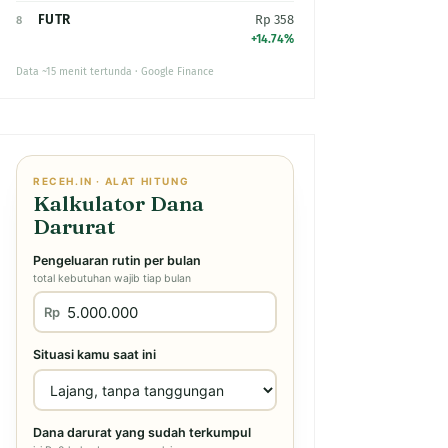
FUTR
Rp 358
8
+14.74%
Data ~15 menit tertunda · Google Finance
RECEH.IN · ALAT HITUNG
Kalkulator Dana
Darurat
Pengeluaran rutin per bulan
total kebutuhan wajib tiap bulan
Rp
Situasi kamu saat ini
Dana darurat yang sudah terkumpul