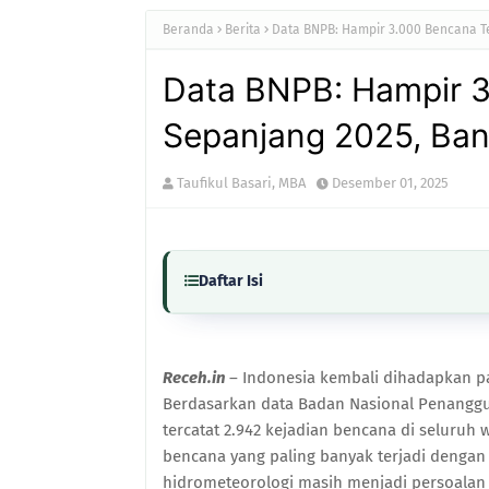
Beranda
Berita
Data BNPB: Hampir 3.000 Bencana Te
Data BNPB: Hampir 3
Sepanjang 2025, Ban
Taufikul Basari, MBA
Desember 01, 2025
Daftar Isi
Receh.in
– Indonesia kembali dihadapkan pa
Berdasarkan data Badan Nasional Penanggu
tercatat 2.942 kejadian bencana di seluruh 
bencana yang paling banyak terjadi denga
hidrometeorologi masih menjadi persoalan u