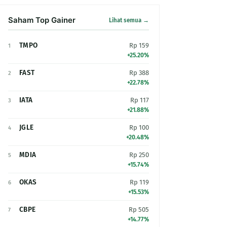
Saham Top Gainer
Lihat semua →
TMPO
Rp 159
1
+25.20%
FAST
Rp 388
2
+22.78%
IATA
Rp 117
3
+21.88%
JGLE
Rp 100
4
+20.48%
MDIA
Rp 250
5
+15.74%
OKAS
Rp 119
6
+15.53%
CBPE
Rp 505
7
+14.77%