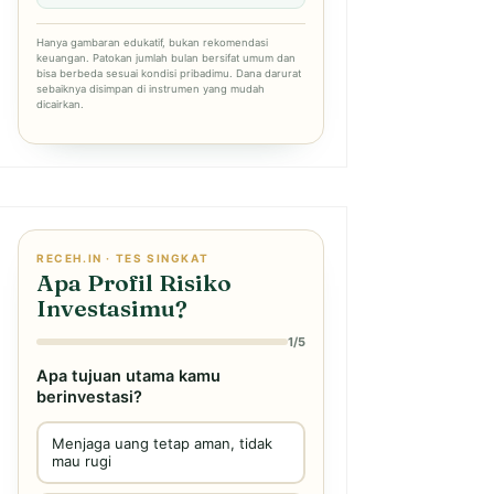
Hanya gambaran edukatif, bukan rekomendasi
keuangan. Patokan jumlah bulan bersifat umum dan
bisa berbeda sesuai kondisi pribadimu. Dana darurat
sebaiknya disimpan di instrumen yang mudah
dicairkan.
RECEH.IN · TES SINGKAT
Apa Profil Risiko
Investasimu?
1/5
Apa tujuan utama kamu
berinvestasi?
Menjaga uang tetap aman, tidak
mau rugi