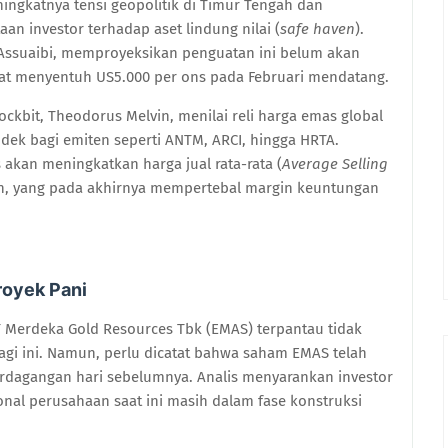
ingkatnya tensi geopolitik di Timur Tengah dan
an investor terhadap aset lindung nilai (
safe haven
).
m Assuaibi, memproyeksikan penguatan ini belum akan
pat menyentuh US5.000 per ons pada Februari mendatang.
tockbit, Theodorus Melvin, menilai reli harga emas global
dek bagi emiten seperti ANTM, ARCI, hingga HRTA.
akan meningkatkan harga jual rata-rata (
Average Selling
an, yang pada akhirnya mempertebal margin keuntungan
royek Pani
 Merdeka Gold Resources Tbk (EMAS) terpantau tidak
agi ini. Namun, perlu dicatat bahwa saham EMAS telah
erdagangan hari sebelumnya. Analis menyarankan investor
onal perusahaan saat ini masih dalam fase konstruksi