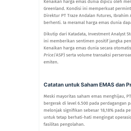
Kenaikan harga emas dunia dipicu oleh men
Greenland. Kondisi ini memperkuat perminta
Direktur PT Traze Andalan Futures, Ibrahi
berhenti. Ia meramal harga emas dunia da
Dikutip dari Katadata, Investment Analyst S
ini memberikan sentimen positif jangka pen
Kenaikan harga emas dunia secara otomatis 
Price
/ASP) serta volume transaksi persero
emiten.
Catatan untuk Saham EMAS dan P
Meski mayoritas saham emas menghijau, PT
bergerak di level 6.500 pada perdagangan p
melonjak signifikan sebesar 18,18% pada p
untuk tetap berhati-hati mengingat operasi
fasilitas pengolahan.