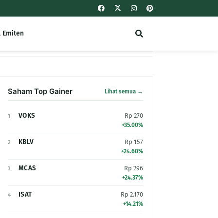
l Emiten
Saham Top Gainer
Lihat semua →
VOKS
Rp 270
1
+35.00%
KBLV
Rp 157
2
+24.60%
MCAS
Rp 296
3
+24.37%
ISAT
Rp 2.170
4
+14.21%