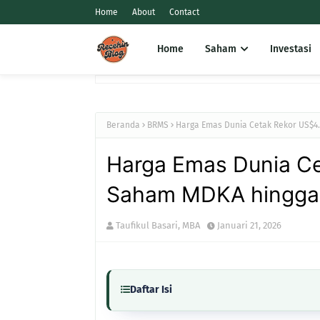
Home
About
Contact
Home
Saham
Investasi
Beranda
BRMS
Harga Emas Dunia Cetak Rekor US$4
Harga Emas Dunia Ce
Saham MDKA hingga 
Taufikul Basari, MBA
Januari 21, 2026
Daftar Isi