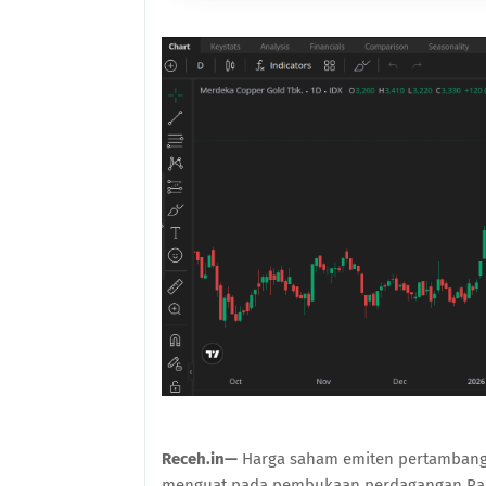
Receh.in—
Harga saham emiten pertambanga
menguat pada pembukaan perdagangan Rabu (