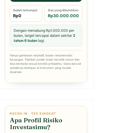
Sudah terkumpul
Sisa yang dibutuhkan
Rp0
Rp30.000.000
Dengan menabung Rp1.000.000 per
bulan, target tercapai dalam sekitar
2
tahun 6 bulan
lagi.
Hanya gambaran edukatif, bukan rekomendasi
keuangan. Patokan jumlah bulan bersifat umum dan
bisa berbeda sesuai kondisi pribadimu. Dana darurat
sebaiknya disimpan di instrumen yang mudah
dicairkan.
RECEH.IN · TES SINGKAT
Apa Profil Risiko
Investasimu?