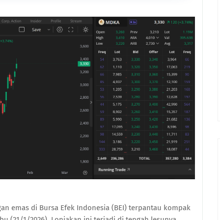
n emas di Bursa Efek Indonesia (BEI) terpantau kompak
21/1/2026). Lonjakan ini terjadi di tengah lesunya