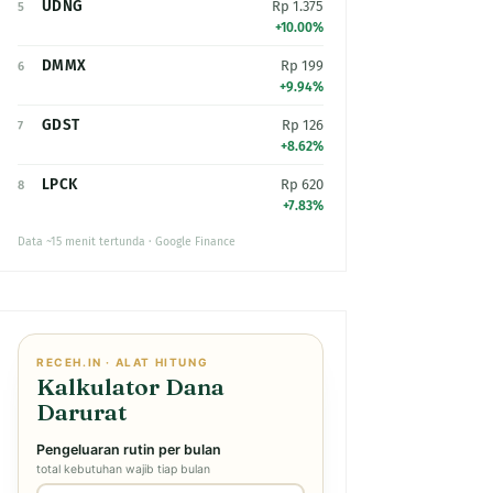
UDNG
Rp 1.375
5
+10.00%
DMMX
Rp 199
6
+9.94%
GDST
Rp 126
7
+8.62%
LPCK
Rp 620
8
+7.83%
Data ~15 menit tertunda · Google Finance
RECEH.IN · ALAT HITUNG
Kalkulator Dana
Darurat
Pengeluaran rutin per bulan
total kebutuhan wajib tiap bulan