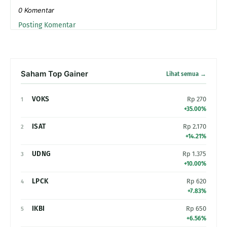
0 Komentar
Posting Komentar
Saham Top Gainer
Lihat semua →
VOKS
Rp 270
1
+35.00%
ISAT
Rp 2.170
2
+14.21%
UDNG
Rp 1.375
3
+10.00%
LPCK
Rp 620
4
+7.83%
IKBI
Rp 650
5
+6.56%