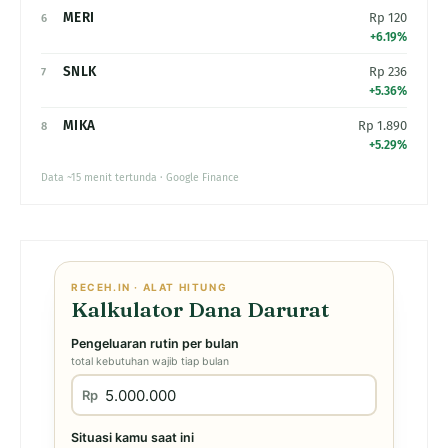
MERI
Rp 120
6
+6.19%
SNLK
Rp 236
7
+5.36%
MIKA
Rp 1.890
8
+5.29%
Data ~15 menit tertunda · Google Finance
RECEH.IN · ALAT HITUNG
Kalkulator Dana Darurat
Pengeluaran rutin per bulan
total kebutuhan wajib tiap bulan
Rp
Situasi kamu saat ini