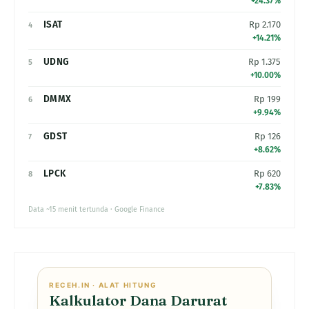
+24.37%
ISAT
Rp 2.170
4
+14.21%
UDNG
Rp 1.375
5
+10.00%
DMMX
Rp 199
6
+9.94%
GDST
Rp 126
7
+8.62%
LPCK
Rp 620
8
+7.83%
Data ~15 menit tertunda · Google Finance
RECEH.IN · ALAT HITUNG
Kalkulator Dana Darurat