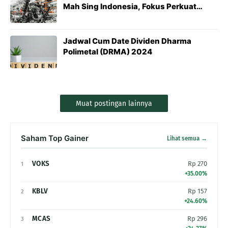
Mah Sing Indonesia, Fokus Perkuat
Bisnis Komponen Otomotif 4W
Jadwal Cum Date Dividen Dharma
Polimetal (DRMA) 2024
Muat postingan lainnya
Saham Top Gainer
Lihat semua →
VOKS
Rp 270
1
+35.00%
KBLV
Rp 157
2
+24.60%
MCAS
Rp 296
3