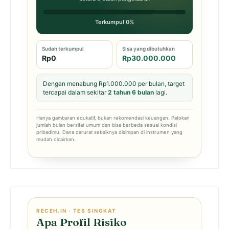
Terkumpul 0%
Sudah terkumpul
Sisa yang dibutuhkan
Rp0
Rp30.000.000
Dengan menabung Rp1.000.000 per bulan, target
tercapai dalam sekitar
2 tahun 6 bulan
lagi.
Hanya gambaran edukatif, bukan rekomendasi keuangan. Patokan
jumlah bulan bersifat umum dan bisa berbeda sesuai kondisi
pribadimu. Dana darurat sebaiknya disimpan di instrumen yang
mudah dicairkan.
RECEH.IN · TES SINGKAT
Apa Profil Risiko