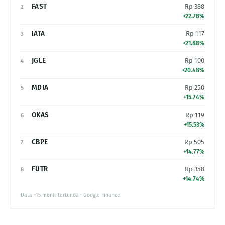
FAST
Rp 388
2
+22.78%
IATA
Rp 117
3
+21.88%
JGLE
Rp 100
4
+20.48%
MDIA
Rp 250
5
+15.74%
OKAS
Rp 119
6
+15.53%
CBPE
Rp 505
7
+14.77%
FUTR
Rp 358
8
+14.74%
Data ~15 menit tertunda · Google Finance