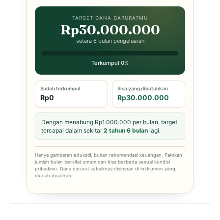
TARGET DANA DARURATMU
Rp30.000.000
setara 6 bulan pengeluaran
Terkumpul 0%
Sudah terkumpul
Sisa yang dibutuhkan
Rp0
Rp30.000.000
Dengan menabung Rp1.000.000 per bulan, target
tercapai dalam sekitar
2 tahun 6 bulan
lagi.
Hanya gambaran edukatif, bukan rekomendasi keuangan. Patokan
jumlah bulan bersifat umum dan bisa berbeda sesuai kondisi
pribadimu. Dana darurat sebaiknya disimpan di instrumen yang
mudah dicairkan.