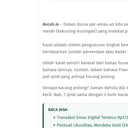
Receh.in
– Dalam dunia per-emas-an kita se
merah (kekuning-kuningan) yang melekat pa
Karat adalah sistem pengukuran tingkat ke
berdasarkan jumlah persentase atau kadar
Istilah karat sendiri berasal dari bahas Yu
bahasa lainnya. Contoh, dalam bahasa Pranci
jadi qirat yang artinya kacang polong.
Kenapa kacang polong? Zaman dahulu Biji-b
kecil. Nah, 1 qirat sama dengan 4 butir kac
BACA JUGA:
Transaksi Emas Digital Tembus Rp172,
Perkuat Likuiditas, Merdeka Gold (EM