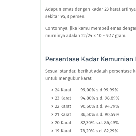
Adapun emas dengan kadar 23 karat artinya 
sekitar 95,8 persen.
Contohnya, jika kamu membeli emas dengan
murninya adalah 22/24 x 10 = 9,17 gram.
Persentase Kadar Kemurnian
Sesuai standar, berikut adalah persentase
untuk mengukur karat:
24 Karat
99,00% s.d 99,99%
23 Karat
94,80% s.d. 98,89%
22 Karat
90,60% s.d. 94,79%
21 Karat
86,50% s.d. 90,59%
20 Karat
82,30% s.d. 86,49%
19 Karat
78,20% s.d. 82,29%