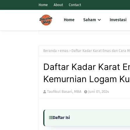
Home
About
Contact
Home
Saham
Investasi
Beranda
emas
Daftar Kadar Karat Emas dan Cara 
Daftar Kadar Karat 
Kemurnian Logam Ku
Taufikul Basari, MBA
Juni 01, 2024
Daftar Isi