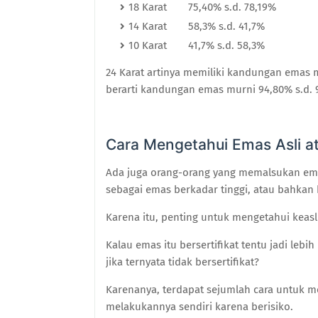
18 Karat
75,40% s.d. 78,19%
14 Karat
58,3% s.d. 41,7%
10 Karat
41,7% s.d. 58,3%
24 Karat artinya memiliki kandungan emas m
berarti kandungan emas murni 94,80% s.d. 
Cara Mengetahui Emas Asli at
Ada juga orang-orang yang memalsukan ema
sebagai emas berkadar tinggi, atau bahkan
Karena itu, penting untuk mengetahui kea
Kalau emas itu bersertifikat tentu jadi le
jika ternyata tidak bersertifikat?
Karenanya, terdapat sejumlah cara untuk m
melakukannya sendiri karena berisiko.