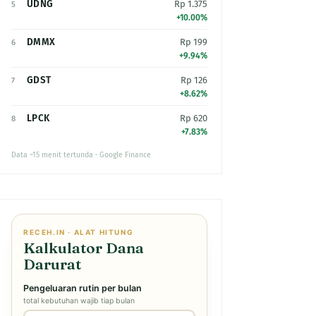
UDNG
Rp 1.375
5
+10.00%
DMMX
Rp 199
6
+9.94%
GDST
Rp 126
7
+8.62%
LPCK
Rp 620
8
+7.83%
Data ~15 menit tertunda · Google Finance
RECEH.IN · ALAT HITUNG
Kalkulator Dana
Darurat
Pengeluaran rutin per bulan
total kebutuhan wajib tiap bulan