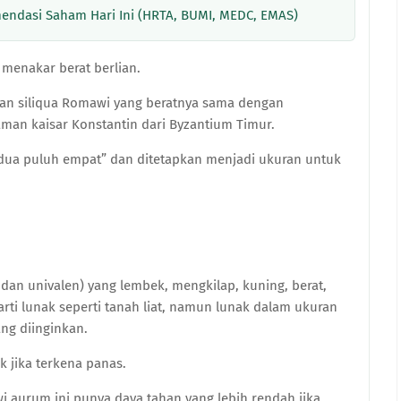
endasi Saham Hari Ini (HRTA, BUMI, MEDC, EMAS)
 menakar berat berlian.
ran siliqua Romawi yang beratnya sama dengan
man kaisar Konstantin dari Byzantium Timur.
perdua puluh empat” dan ditetapkan menjadi ukuran untuk
n dan univalen) yang lembek, mengkilap, kuning, berat,
erarti lunak seperti tanah liat, namun lunak dalam ukuran
ng diinginkan.
 jika terkena panas.
i aurum ini punya daya tahan yang lebih rendah jika