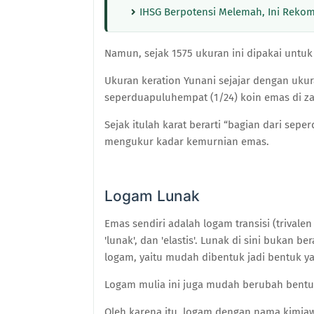
IHSG Berpotensi Melemah, Ini Rekom
Namun, sejak 1575 ukuran ini dipakai untuk
Ukuran keration Yunani sejajar dengan uku
seperduapuluhempat (1/24) koin emas di za
Sejak itulah karat berarti “bagian dari se
mengukur kadar kemurnian emas.
Logam Lunak
Emas sendiri adalah logam transisi (trivale
'lunak', dan 'elastis'. Lunak di sini bukan b
logam, yaitu mudah dibentuk jadi bentuk ya
Logam mulia ini juga mudah berubah bentuk
Oleh karena itu, logam dengan nama kimiaw