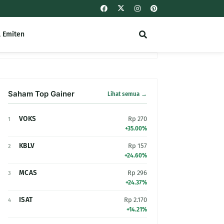
l Emiten
Saham Top Gainer
Lihat semua →
VOKS
Rp 270
1
+35.00%
KBLV
Rp 157
2
+24.60%
MCAS
Rp 296
3
+24.37%
ISAT
Rp 2.170
4
+14.21%