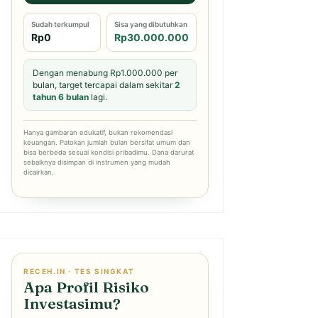
Sudah terkumpul
Sisa yang dibutuhkan
Rp0
Rp30.000.000
Dengan menabung Rp1.000.000 per
bulan, target tercapai dalam sekitar
2
tahun 6 bulan
lagi.
Hanya gambaran edukatif, bukan rekomendasi
keuangan. Patokan jumlah bulan bersifat umum dan
bisa berbeda sesuai kondisi pribadimu. Dana darurat
sebaiknya disimpan di instrumen yang mudah
dicairkan.
RECEH.IN · TES SINGKAT
Apa Profil Risiko
Investasimu?