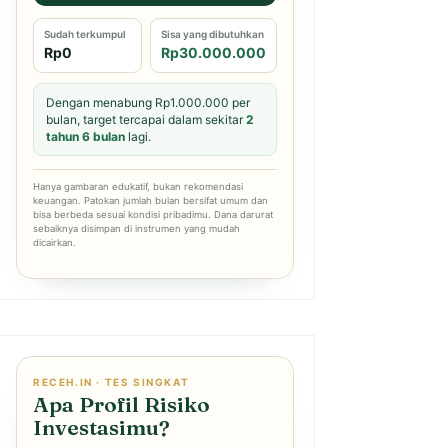
Sudah terkumpul
Sisa yang dibutuhkan
Rp0
Rp30.000.000
Dengan menabung Rp1.000.000 per
bulan, target tercapai dalam sekitar
2
tahun 6 bulan
lagi.
Hanya gambaran edukatif, bukan rekomendasi
keuangan. Patokan jumlah bulan bersifat umum dan
bisa berbeda sesuai kondisi pribadimu. Dana darurat
sebaiknya disimpan di instrumen yang mudah
dicairkan.
RECEH.IN · TES SINGKAT
Apa Profil Risiko
Investasimu?