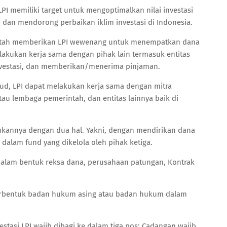
PI memiliki target untuk mengoptimalkan nilai investasi
 dan mendorong perbaikan iklim investasi di Indonesia.
intah memberikan LPI wewenang untuk menempatkan dana
lakukan kerja sama dengan pihak lain termasuk entitas
nvestasi, dan memberikan/menerima pinjaman.
d, LPI dapat melakukan kerja sama dengan mitra
tau lembaga pemerintah, dan entitas lainnya baik di
kukannya dengan dua hal. Yakni, dengan mendirikan dana
i dalam fund yang dikelola oleh pihak ketiga.
dalam bentuk reksa dana, perusahaan patungan, Kontrak
 berbentuk badan hukum asing atau badan hukum dalam
estasi LPI wajib dibagi ke dalam tiga pos: Cadangan wajib