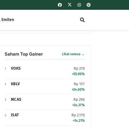
l Emiten
Saham Top Gainer
Lihat semua →
VOKS
Rp 270
1
+35.00%
KBLV
Rp 157
2
+24.60%
MCAS
Rp 296
3
+24.37%
ISAT
Rp 2.170
4
+14.21%