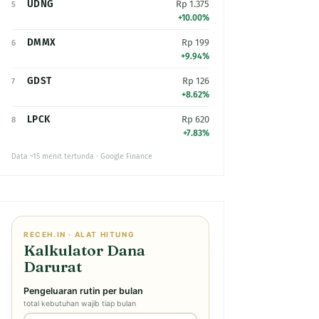
UDNG
Rp 1.375
5
+10.00%
DMMX
Rp 199
6
+9.94%
GDST
Rp 126
7
+8.62%
LPCK
Rp 620
8
+7.83%
Data ~15 menit tertunda · Google Finance
RECEH.IN · ALAT HITUNG
Kalkulator Dana
Darurat
Pengeluaran rutin per bulan
total kebutuhan wajib tiap bulan