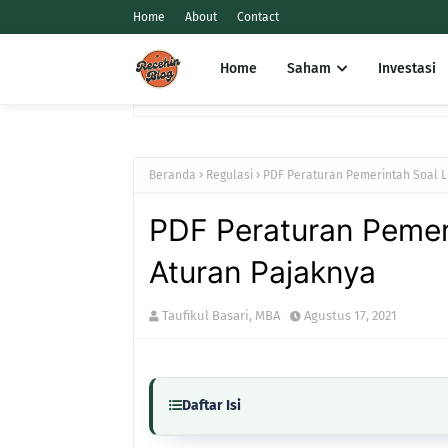
Home
About
Contact
Home
Saham
Investasi
Beranda
Regulasi
PDF Peraturan Pemerintah Soal L
PDF Peraturan Pemer
Aturan Pajaknya
Taufikul Basari, MBA
Agustus 17, 2021
Daftar Isi