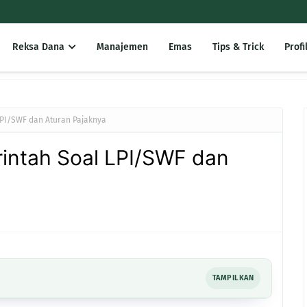
Reksa Dana
Manajemen
Emas
Tips & Trick
Profi
PI/SWF dan Aturan Pajaknya
intah Soal LPI/SWF dan
TAMPILKAN