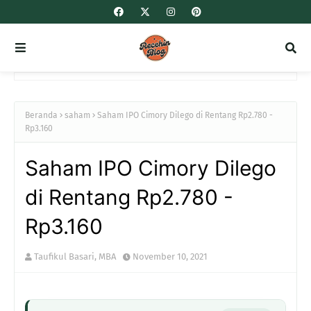
Beranda
saham
Saham IPO Cimory Dilego di Rentang Rp2.780 -
Rp3.160
Saham IPO Cimory Dilego
di Rentang Rp2.780 -
Rp3.160
Taufikul Basari, MBA
November 10, 2021