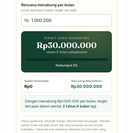
Rencana menabung per bulan
untuk perkiraan kapan target tercapai
Rp
TARGET DANA DARURATMU
Rp30.000.000
setara 6 bulan pengeluaran
Terkumpul 0%
Sudah terkumpul
Sisa yang dibutuhkan
Rp0
Rp30.000.000
Dengan menabung Rp1.000.000 per bulan, target
tercapai dalam sekitar
2 tahun 6 bulan
lagi.
Hanya gambaran edukatif, bukan rekomendasi keuangan. Patokan
jumlah bulan bersifat umum dan bisa berbeda sesuai kondisi
pribadimu. Dana darurat sebaiknya disimpan di instrumen yang