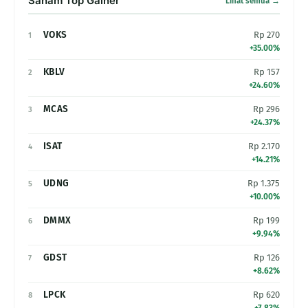
Saham Top Gainer
Lihat semua →
VOKS
Rp 270
1
+35.00%
KBLV
Rp 157
2
+24.60%
MCAS
Rp 296
3
+24.37%
ISAT
Rp 2.170
4
+14.21%
UDNG
Rp 1.375
5
+10.00%
DMMX
Rp 199
6
+9.94%
GDST
Rp 126
7
+8.62%
LPCK
Rp 620
8