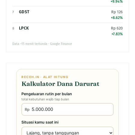
+9.94%
GDST
Rp 126
7
+8.62%
LPCK
Rp 620
8
+7.83%
Data ~15 menit tertunda · Google Finance
RECEH.IN · ALAT HITUNG
Kalkulator Dana Darurat
Pengeluaran rutin per bulan
total kebutuhan wajib tiap bulan
Rp
Situasi kamu saat ini