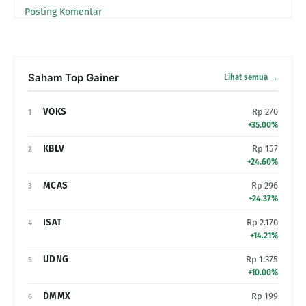
Posting Komentar
Saham Top Gainer
Lihat semua →
VOKS
Rp 270
1
+35.00%
KBLV
Rp 157
2
+24.60%
MCAS
Rp 296
3
+24.37%
ISAT
Rp 2.170
4
+14.21%
UDNG
Rp 1.375
5
+10.00%
DMMX
Rp 199
6