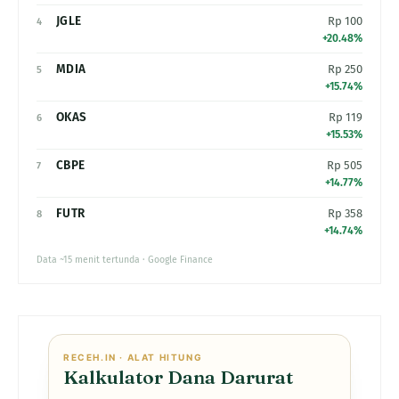
JGLE
Rp 100
4
+20.48%
MDIA
Rp 250
5
+15.74%
OKAS
Rp 119
6
+15.53%
CBPE
Rp 505
7
+14.77%
FUTR
Rp 358
8
+14.74%
Data ~15 menit tertunda · Google Finance
RECEH.IN · ALAT HITUNG
Kalkulator Dana Darurat