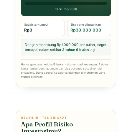
Terkumpul 0%
Sudah terkumpul
Sisa yang dibutuhkan
Rp0
Rp30.000.000
Dengan menabung Rp1.000.000 per bulan, target
tercapai dalam sekitar
2 tahun 6 bulan
lagi.
Hanya gambaran edukatif, bukan rekomendasi keuangan. Patokan
jumlah bulan bersifat umum dan bisa berbeda sesuai kondisi
pribadimu. Dana darurat sebaiknya disimpan di instrumen yang
mudah dicairkan.
RECEH.IN · TES SINGKAT
Apa Profil Risiko
Investasimu?