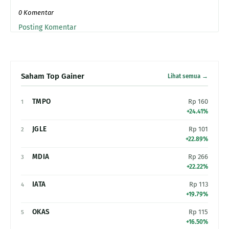
0 Komentar
Posting Komentar
Saham Top Gainer
Lihat semua →
TMPO
Rp 160
1
+24.41%
JGLE
Rp 101
2
+22.89%
MDIA
Rp 266
3
+22.22%
IATA
Rp 113
4
+19.79%
OKAS
Rp 115
5
+16.50%