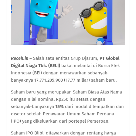
Receh.in
– Salah satu entitas Grup Djarum,
PT Global
Digital Niaga Tbk
. (BELI)
bakal melantai di Bursa Efek
Indonesia (BEI) dengan menawarkan s
ebanyak-
banyaknya 17.771.205.900 (17,77
miliar
)
saham baru
.
Saham baru
yang merupakan Saham Biasa Atas Nama
dengan nilai nominal Rp250
itu setara dengan
sebanyak-banyaknya
15
%
dari modal ditempatkan dan
disetor setelah Penawaran Umum Saham Perdana
(IPO)
yang dikeluarkan dari portepel Perseroan
.
Saham IPO Blibli ditawarkan
dengan rentang harga