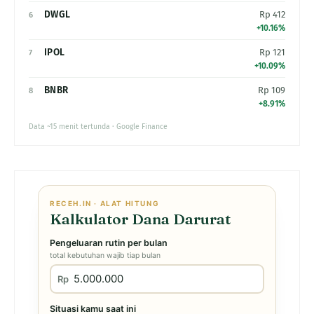
DWGL
Rp 412
6
+10.16%
IPOL
Rp 121
7
+10.09%
BNBR
Rp 109
8
+8.91%
Data ~15 menit tertunda · Google Finance
RECEH.IN · ALAT HITUNG
Kalkulator Dana Darurat
Pengeluaran rutin per bulan
total kebutuhan wajib tiap bulan
Rp
Situasi kamu saat ini