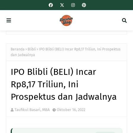
Beranda
Blibli
IPO Blibli (BELI) Incar Rp8,17 Triliun, Ini Prospektus
dan Jadwalnya
IPO Blibli (BELI) Incar
Rp8,17 Triliun, Ini
Prospektus dan Jadwalnya
Taufikul Basari, MBA
Oktober 16, 2022