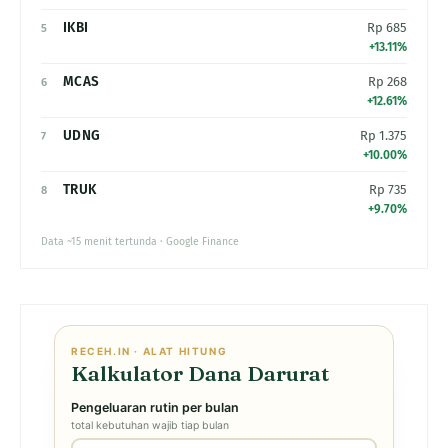
IKBI
Rp 685
5
+13.11%
MCAS
Rp 268
6
+12.61%
UDNG
Rp 1.375
7
+10.00%
TRUK
Rp 735
8
+9.70%
Data ~15 menit tertunda · Google Finance
RECEH.IN · ALAT HITUNG
Kalkulator Dana Darurat
Pengeluaran rutin per bulan
total kebutuhan wajib tiap bulan