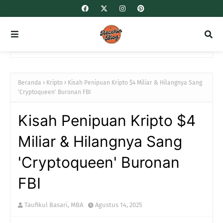
Beranda
Kripto
Kisah Penipuan Kripto $4 Miliar & Hilangnya Sang
'Cryptoqueen' Buronan FBI
Kisah Penipuan Kripto $4
Miliar & Hilangnya Sang
'Cryptoqueen' Buronan
FBI
Taufikul Basari, MBA
Agustus 14, 2025