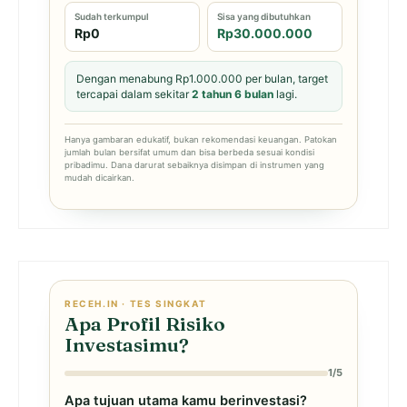
Sudah terkumpul
Sisa yang dibutuhkan
Rp0
Rp30.000.000
Dengan menabung Rp1.000.000 per bulan, target
tercapai dalam sekitar
2 tahun 6 bulan
lagi.
Hanya gambaran edukatif, bukan rekomendasi keuangan. Patokan
jumlah bulan bersifat umum dan bisa berbeda sesuai kondisi
pribadimu. Dana darurat sebaiknya disimpan di instrumen yang
mudah dicairkan.
RECEH.IN · TES SINGKAT
Apa Profil Risiko
Investasimu?
1/5
Apa tujuan utama kamu berinvestasi?