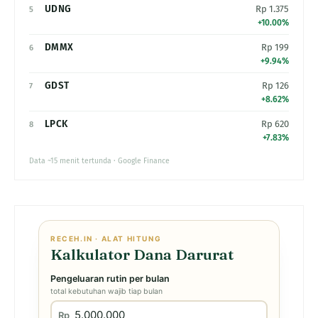
UDNG
Rp 1.375
5
+10.00%
DMMX
Rp 199
6
+9.94%
GDST
Rp 126
7
+8.62%
LPCK
Rp 620
8
+7.83%
Data ~15 menit tertunda · Google Finance
RECEH.IN · ALAT HITUNG
Kalkulator Dana Darurat
Pengeluaran rutin per bulan
total kebutuhan wajib tiap bulan
Rp