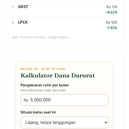
GDST
Rp 126
7
+8.62%
LPCK
Rp 620
8
+7.83%
Data ~15 menit tertunda · Google Finance
RECEH.IN · ALAT HITUNG
Kalkulator Dana Darurat
Pengeluaran rutin per bulan
total kebutuhan wajib tiap bulan
Rp
Situasi kamu saat ini