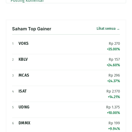
Posting Komentar
Saham Top Gainer
Lihat semua →
VOKS
Rp 270
1
+35.00%
KBLV
Rp 157
2
+24.60%
MCAS
Rp 296
3
+24.37%
ISAT
Rp 2.170
4
+14.21%
UDNG
Rp 1.375
5
+10.00%
DMMX
Rp 199
6
+9.94%