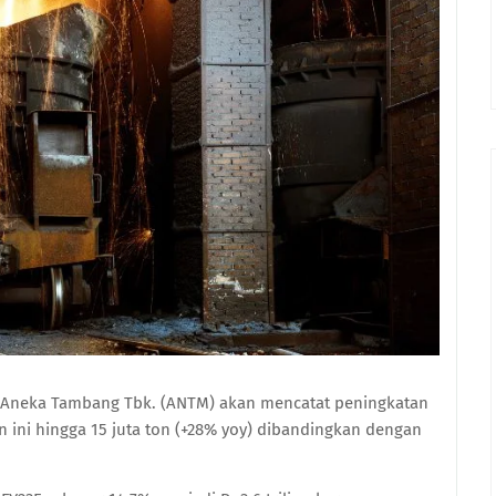
 Aneka Tambang Tbk. (ANTM) akan mencatat peningkatan
n ini hingga 15 juta ton (+28% yoy) dibandingkan dengan