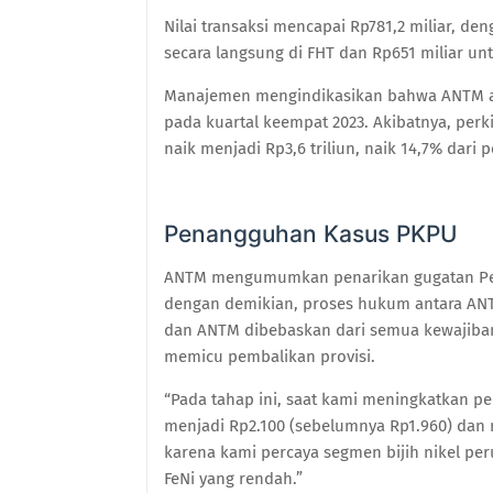
Nilai transaksi mencapai Rp781,2 miliar, d
secara langsung di FHT dan Rp651 miliar u
Manajemen mengindikasikan bahwa ANTM ak
pada kuartal keempat 2023. Akibatnya, perk
naik menjadi Rp3,6 triliun, naik 14,7% dari
Penangguhan Kasus PKPU
ANTM mengumumkan penarikan gugatan Pe
dengan demikian, proses hukum antara ANT
dan ANTM dibebaskan dari semua kewajiban 
memicu pembalikan provisi.
“Pada tahap ini, saat kami meningkatkan p
menjadi Rp2.100 (sebelumnya Rp1.960) da
karena kami percaya segmen bijih nikel p
FeNi yang rendah.”