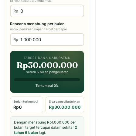
isi Rp0 kalau baru mau mulai
Rp
Rencana menabung per bulan
untuk perkiraan kapan target tercapai
Rp
TARGET DANA DARURATMU
Rp30.000.000
setara 6 bulan pengeluaran
Terkumpul 0%
Sudah terkumpul
Sisa yang dibutuhkan
Rp0
Rp30.000.000
Dengan menabung Rp1.000.000 per
bulan, target tercapai dalam sekitar
2
tahun 6 bulan
lagi.