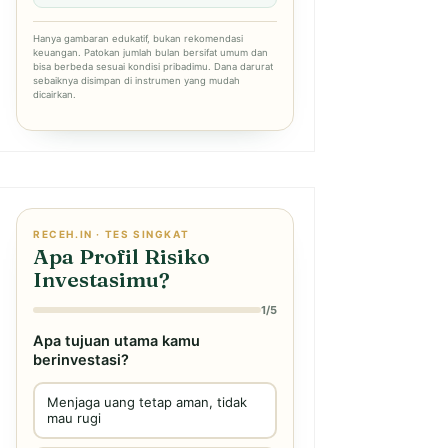
Hanya gambaran edukatif, bukan rekomendasi
keuangan. Patokan jumlah bulan bersifat umum dan
bisa berbeda sesuai kondisi pribadimu. Dana darurat
sebaiknya disimpan di instrumen yang mudah
dicairkan.
RECEH.IN · TES SINGKAT
Apa Profil Risiko
Investasimu?
1/5
Apa tujuan utama kamu
berinvestasi?
Menjaga uang tetap aman, tidak
mau rugi