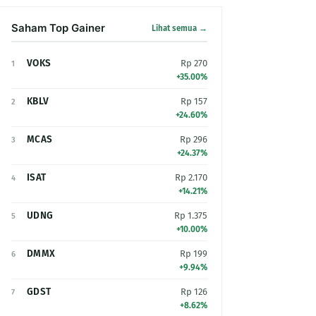
Saham Top Gainer
Lihat semua →
VOKS
Rp 270
1
+35.00%
KBLV
Rp 157
2
+24.60%
MCAS
Rp 296
3
+24.37%
ISAT
Rp 2.170
4
+14.21%
UDNG
Rp 1.375
5
+10.00%
DMMX
Rp 199
6
+9.94%
GDST
Rp 126
7
+8.62%