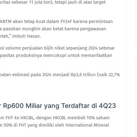
tas sebesar 11 juta ton), tetapi jauh di atas target
l ANTM akan tetap kuat dalam FY24F karena permintaan
ara pasokan mungkin akan ketat karena pengawasan
ntah,” imbuh Hasan.
msi volume penjualan bijih nikel sepanjang 2024 sebesar
 kapasitas produksinya mencukupi untuk memanfaatkan
tan estimasi pada 2024 menjadi Rp3,6 triliun (naik 22,7%
 Rp600 Miliar yang Terdaftar di 4Q23
aham FHT ke HKCBL, dengan HKCBL membeli 10% saham
50% di FHT yang dimiliki oleh International Mineral