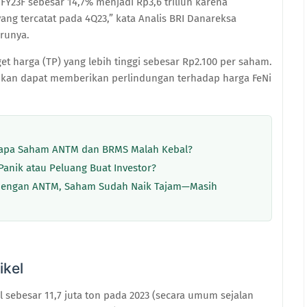
Y23F sebesar 14,7% menjadi Rp3,6 triliun karena
ang tercatat pada 4Q23,” kata Analis BRI Danareksa
arunya.
et harga (TP) yang lebih tinggi sebesar Rp2.100 per saham.
apkan dapat memberikan perlindungan terhadap harga FeNi
gapa Saham ANTM dan BRMS Malah Kebal?
Panik atau Peluang Buat Investor?
dengan ANTM, Saham Sudah Naik Tajam—Masih
ikel
 sebesar 11,7 juta ton pada 2023 (secara umum sejalan