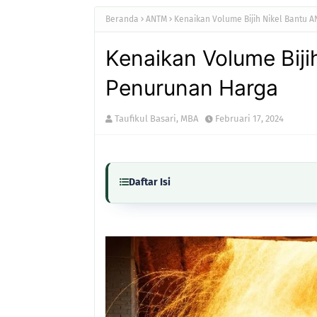
Beranda
ANTM
Kenaikan Volume Bijih Nikel Bantu
Kenaikan Volume Bij
Penurunan Harga
Taufikul Basari, MBA
Februari 17, 2024
Daftar Isi