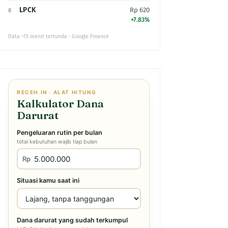
LPCK
Rp 620
8
+7.83%
Data ~15 menit tertunda · Google Finance
RECEH.IN · ALAT HITUNG
Kalkulator Dana
Darurat
Pengeluaran rutin per bulan
total kebutuhan wajib tiap bulan
Rp
Situasi kamu saat ini
Dana darurat yang sudah terkumpul