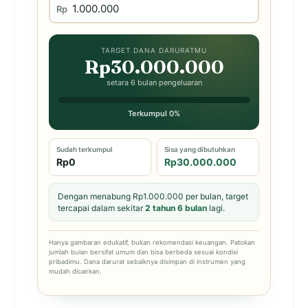
Rp
TARGET DANA DARURATMU
Rp30.000.000
setara 6 bulan pengeluaran
Terkumpul 0%
Sudah terkumpul
Sisa yang dibutuhkan
Rp0
Rp30.000.000
Dengan menabung Rp1.000.000 per bulan, target
tercapai dalam sekitar
2 tahun 6 bulan
lagi.
Hanya gambaran edukatif, bukan rekomendasi keuangan. Patokan
jumlah bulan bersifat umum dan bisa berbeda sesuai kondisi
pribadimu. Dana darurat sebaiknya disimpan di instrumen yang
mudah dicairkan.