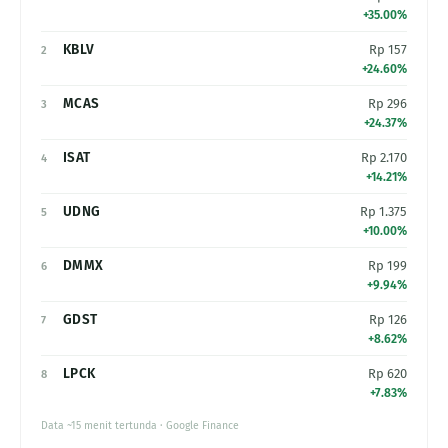
+35.00%
KBLV
Rp 157
2
+24.60%
MCAS
Rp 296
3
+24.37%
ISAT
Rp 2.170
4
+14.21%
UDNG
Rp 1.375
5
+10.00%
DMMX
Rp 199
6
+9.94%
GDST
Rp 126
7
+8.62%
LPCK
Rp 620
8
+7.83%
Data ~15 menit tertunda · Google Finance