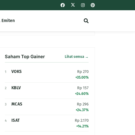
l Emiten
Saham Top Gainer
Lihat semua →
VOKS
Rp 270
1
+35.00%
KBLV
Rp 157
2
+24.60%
MCAS
Rp 296
3
+24.37%
ISAT
Rp 2.170
4
+14.21%