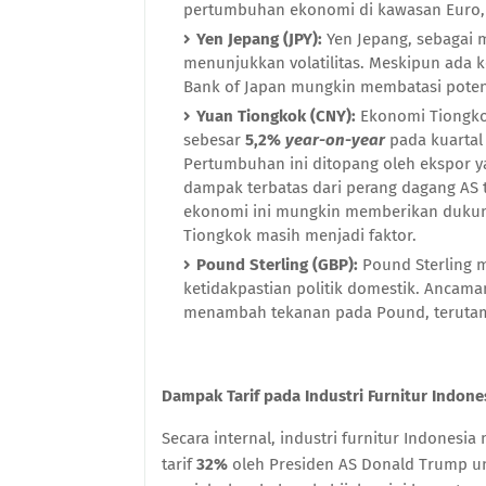
pertumbuhan ekonomi di kawasan Euro, m
Yen Jepang (JPY):
Yen Jepang, sebagai
menunjukkan volatilitas. Meskipun ada k
Bank of Japan mungkin membatasi potens
Yuan Tiongkok (CNY):
Ekonomi Tiongk
sebesar
5,2%
year-on-year
pada kuartal I
Pertumbuhan ini ditopang oleh ekspor 
dampak terbatas dari perang dagang AS 
ekonomi ini mungkin memberikan dukun
Tiongkok masih menjadi faktor.
Pound Sterling (GBP):
Pound Sterling m
ketidakpastian politik domestik. Ancam
menambah tekanan pada Pound, terutam
Dampak Tarif pada Industri Furnitur Indon
Secara internal, industri furnitur Indones
tarif
32%
oleh Presiden AS Donald Trump un