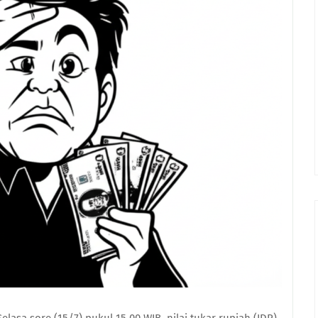
elasa sore (15/7) pukul 15.00 WIB, nilai tukar rupiah (IDR)