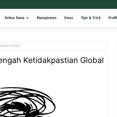
Reksa Dana
Manajemen
Emas
Tips & Trick
Profi
astian Global
engah Ketidakpastian Global