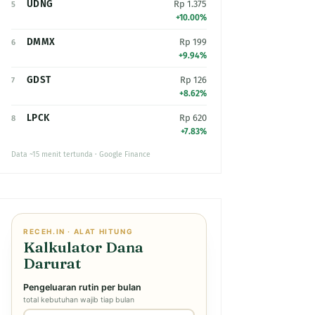
UDNG
Rp 1.375
5
+10.00%
DMMX
Rp 199
6
+9.94%
GDST
Rp 126
7
+8.62%
LPCK
Rp 620
8
+7.83%
Data ~15 menit tertunda · Google Finance
RECEH.IN · ALAT HITUNG
Kalkulator Dana
Darurat
Pengeluaran rutin per bulan
total kebutuhan wajib tiap bulan