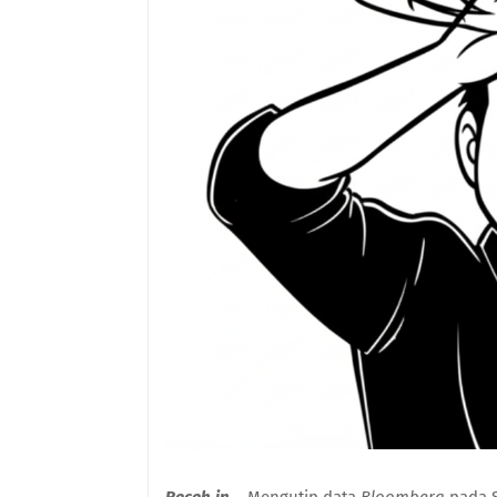
Receh.in
– Mengutip data
Bloomberg
pada S