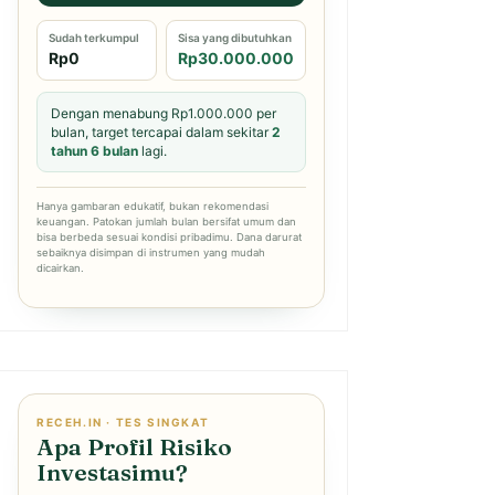
Sudah terkumpul
Sisa yang dibutuhkan
Rp0
Rp30.000.000
Dengan menabung Rp1.000.000 per
bulan, target tercapai dalam sekitar
2
tahun 6 bulan
lagi.
Hanya gambaran edukatif, bukan rekomendasi
keuangan. Patokan jumlah bulan bersifat umum dan
bisa berbeda sesuai kondisi pribadimu. Dana darurat
sebaiknya disimpan di instrumen yang mudah
dicairkan.
RECEH.IN · TES SINGKAT
Apa Profil Risiko
Investasimu?