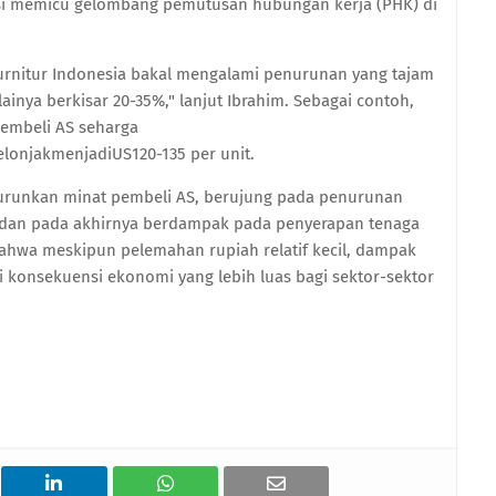
si memicu gelombang pemutusan hubungan kerja (PHK) di
furnitur Indonesia bakal mengalami penurunan yang tajam
lainya berkisar 20-35%," lanjut Ibrahim. Sebagai contoh,
pembeli AS seharga
lonjakmenjadiUS120-135 per unit.
nurunkan minat pembeli AS, berujung pada penurunan
 dan pada akhirnya berdampak pada penyerapan tenaga
bahwa meskipun pelemahan rupiah relatif kecil, dampak
i konsekuensi ekonomi yang lebih luas bagi sektor-sektor