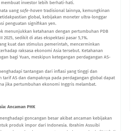
embuat investor lebih berhati-hati.
 mata uang
safe-haven
tradisional lainnya, kemungkinan
etidakpastian global, kebijakan moneter ultra-longgar
i penguatan signifikan yen.
ok menunjukkan ketahanan dengan pertumbuhan PDB
I 2025, sedikit di atas ekspektasi pasar 5,1%.
yang kuat dan stimulus pemerintah, mencerminkan
terhadap raksasa ekonomi Asia tersebut. Ketahanan
gan bagi Yuan, meskipun ketegangan perdagangan AS-
enghadapi tantangan dari inflasi yang tinggi dan
an tarif AS dan dampaknya pada perdagangan global dapat
a jika pertumbuhan ekonomi Inggris melambat.
esia: Ancaman PHK
ia menghadapi goncangan besar akibat ancaman kebijakan
tuk produk impor dari Indonesia. Ibrahim Assuibi