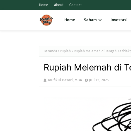
Home
About
Contact
Home
Saham
Investasi
Beranda
rupiah
Rupiah Melemah di Tengah Ketidakp
Rupiah Melemah di T
Taufikul Basari, MBA
Juli 15, 2025