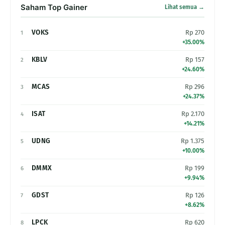
Saham Top Gainer
Lihat semua →
VOKS
Rp 270
1
+35.00%
KBLV
Rp 157
2
+24.60%
MCAS
Rp 296
3
+24.37%
ISAT
Rp 2.170
4
+14.21%
UDNG
Rp 1.375
5
+10.00%
DMMX
Rp 199
6
+9.94%
GDST
Rp 126
7
+8.62%
LPCK
Rp 620
8