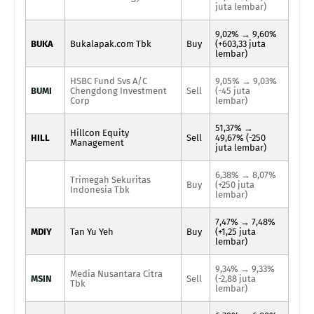
juta lembar)
9,02% → 9,60%
BUKA
Bukalapak.com Tbk
Buy
(+603,33 juta
lembar)
HSBC Fund Svs A/C
9,05% → 9,03%
BUMI
Chengdong Investment
Sell
(-45 juta
Corp
lembar)
51,37% →
Hillcon Equity
HILL
Sell
49,67% (-250
Management
juta lembar)
6,38% → 8,07%
Trimegah Sekuritas
Buy
(+250 juta
Indonesia Tbk
lembar)
7,47% → 7,48%
MDIY
Tan Yu Yeh
Buy
(+1,25 juta
lembar)
9,34% → 9,33%
Media Nusantara Citra
MSIN
Sell
(-2,88 juta
Tbk
lembar)