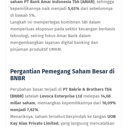
saham
PT Bank Amar Indonesia Tbk (AMAR)
, sehingga
kepemilikannya naik menjadi
5,63%
dari sebelumnya
di bawah 5%.
Langkah ini mempertegas komitmen SBI dalam
memperluas eksposur pada sektor keuangan berbasis
teknologi, seiring fokus Amar Bank dalam
mengembangkan layanan digital banking dan
pinjaman produktif UMKM.
Pergantian Pemegang Saham Besar di
BNBR
Perubahan besar terjadi di
PT Bakrie & Brothers Tbk
(BNBR)
setelah
Levoca Enterprise Ltd
melepas
14,68
miliar saham
, memangkas kepemilikannya dari
16,09%
menjadi 7,62%
.
Menariknya, saham tersebut berpindah ke tangan
UOB
Kay Hian Private Limited
, yang langsung mencatatkan