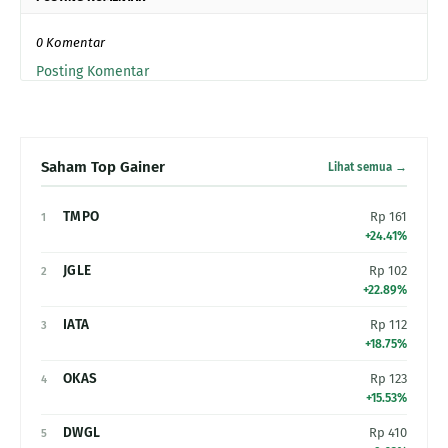
0 Komentar
Posting Komentar
Saham Top Gainer
Lihat semua →
TMPO
Rp 161
1
+24.41%
JGLE
Rp 102
2
+22.89%
IATA
Rp 112
3
+18.75%
OKAS
Rp 123
4
+15.53%
DWGL
Rp 410
5