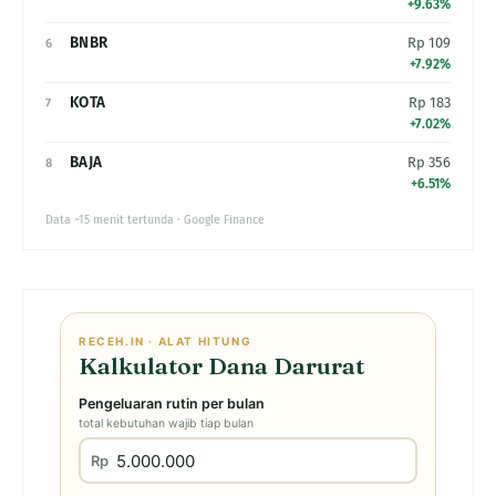
+9.63%
BNBR
Rp 109
6
+7.92%
KOTA
Rp 183
7
+7.02%
BAJA
Rp 356
8
+6.51%
Data ~15 menit tertunda · Google Finance
RECEH.IN · ALAT HITUNG
Kalkulator Dana Darurat
Pengeluaran rutin per bulan
total kebutuhan wajib tiap bulan
Rp