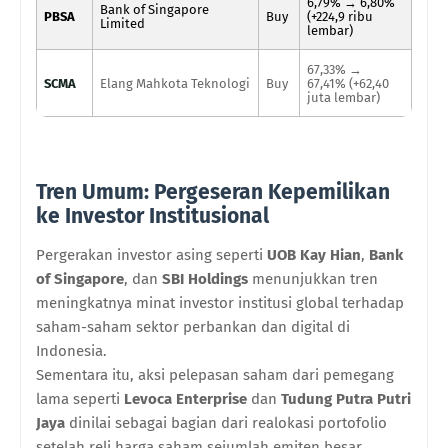
6,79% → 6,80%
Bank of Singapore
PBSA
Buy
(+224,9 ribu
Limited
lembar)
67,33% →
SCMA
Elang Mahkota Teknologi
Buy
67,41% (+62,40
juta lembar)
Tren Umum: Pergeseran Kepemilikan
ke Investor Institusional
Pergerakan investor asing seperti
UOB Kay Hian
,
Bank
of Singapore
, dan
SBI Holdings
menunjukkan tren
meningkatnya minat investor institusi global terhadap
saham-saham sektor perbankan dan digital di
Indonesia.
Sementara itu, aksi pelepasan saham dari pemegang
lama seperti
Levoca Enterprise
dan
Tudung Putra Putri
Jaya
dinilai sebagai bagian dari realokasi portofolio
setelah reli harga saham sejumlah emiten besar