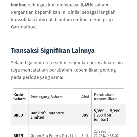
lembar
, sehingga kini menguasai
9,45%
saham.
Pergantian kepemilikan ini dinilai sebagai langkah
konsolidasi internal di antara entitas terkait grup
Garudafood.
Transaksi Signifikan Lainnya
Selain tiga emiten tersebut, sejumlah perusahaan lain
juga mencatatkan perubahan kepemilikan penting
pada periode yang sama:
Kode
Perubahan
Pemegang Saham
Aksi
Saham
Kepemilikan
5,38% → 5,39%
Bank of Singapore
BBLD
Buy
(+200 ribu
Limited
lembar)
22,99% →
BREN
Green Era Energy Pte. Ltd
Sell
22,93% (-88,07