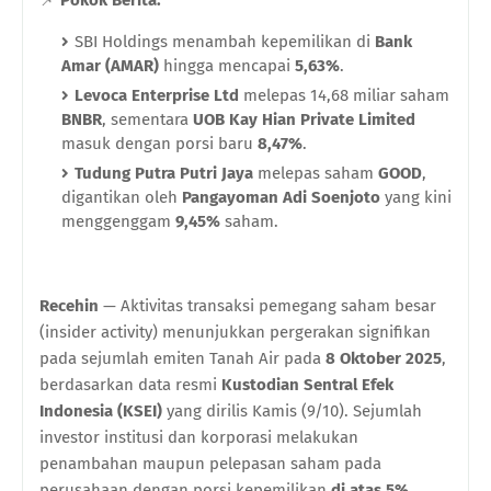
Pokok Berita:
SBI Holdings menambah kepemilikan di
Bank
Amar (AMAR)
hingga mencapai
5,63%
.
Levoca Enterprise Ltd
melepas 14,68 miliar saham
BNBR
, sementara
UOB Kay Hian Private Limited
masuk dengan porsi baru
8,47%
.
Tudung Putra Putri Jaya
melepas saham
GOOD
,
digantikan oleh
Pangayoman Adi Soenjoto
yang kini
menggenggam
9,45%
saham.
Recehin
— Aktivitas transaksi pemegang saham besar
(insider activity) menunjukkan pergerakan signifikan
pada sejumlah emiten Tanah Air pada
8 Oktober 2025
,
berdasarkan data resmi
Kustodian Sentral Efek
Indonesia (KSEI)
yang dirilis Kamis (9/10). Sejumlah
investor institusi dan korporasi melakukan
penambahan maupun pelepasan saham pada
perusahaan dengan porsi kepemilikan
di atas 5%
.