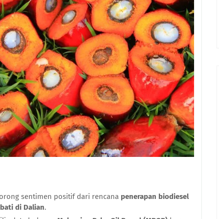
dorong sentimen positif dari rencana
penerapan biodiesel
ati di Dalian
.