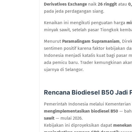
Derivatives Exchange
naik
26 ringgit
atau
0
pada jeda perdagangan siang.
Kenaikan ini mengikuti penguatan harga
mi
minyak sawit, setelah pasar Tiongkok kemba
Menurut
Paramalingam Supramaniam
, Dire
sentimen positif karena faktor kebijakan d
Indonesia menjadi katalis kuat bagi pasar mi
ada pemicu baru. Trader kemungkinan akan
ujarnya di Selangor.
Rencana Biodiesel B50 Jadi
Pemerintah Indonesia melalui Kementeri
mengimplementasikan biodiesel B50
— bah
sawit
— mulai 2026.
Kebijakan ini diproyeksikan dapat
menekan 