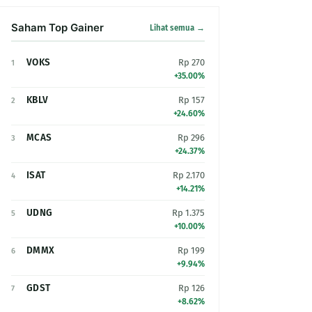
Saham Top Gainer
Lihat semua →
VOKS
Rp 270
1
+35.00%
KBLV
Rp 157
2
+24.60%
MCAS
Rp 296
3
+24.37%
ISAT
Rp 2.170
4
+14.21%
UDNG
Rp 1.375
5
+10.00%
DMMX
Rp 199
6
+9.94%
GDST
Rp 126
7
+8.62%