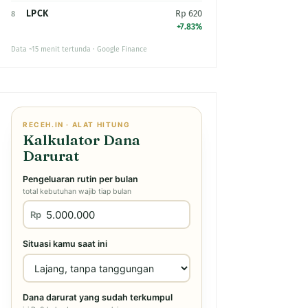
LPCK
Rp 620
8
+7.83%
Data ~15 menit tertunda · Google Finance
RECEH.IN · ALAT HITUNG
Kalkulator Dana
Darurat
Pengeluaran rutin per bulan
total kebutuhan wajib tiap bulan
Rp
Situasi kamu saat ini
Dana darurat yang sudah terkumpul