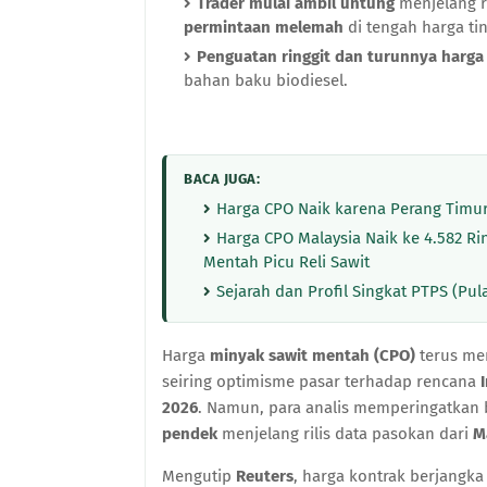
Trader mulai ambil untung
menjelang r
permintaan melemah
di tengah harga tin
Penguatan ringgit dan turunnya harg
bahan baku biodiesel.
BACA JUGA:
Harga CPO Naik karena Perang Timur 
Harga CPO Malaysia Naik ke 4.582 R
Mentah Picu Reli Sawit
Sejarah dan Profil Singkat PTPS (Pu
Harga
minyak sawit mentah (CPO)
terus men
seiring optimisme pasar terhadap rencana
2026
. Namun, para analis memperingatkan 
pendek
menjelang rilis data pasokan dari
M
Mengutip
Reuters
, harga kontrak berjangk