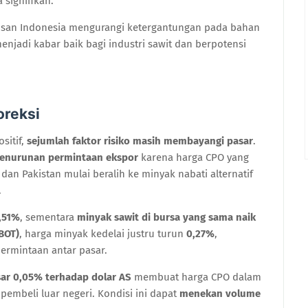
 signifikan.
san Indonesia mengurangi ketergantungan pada bahan
menjadi kabar baik bagi industri sawit dan berpotensi
oreksi
sitif,
sejumlah faktor risiko masih membayangi pasar
.
enurunan permintaan ekspor
karena harga CPO yang
dan Pakistan mulai beralih ke minyak nabati alternatif
.
,51%
, sementara
minyak sawit di bursa yang sama naik
BOT)
, harga minyak kedelai justru turun
0,27%
,
rmintaan antar pasar.
sar 0,05% terhadap dolar AS
membuat harga CPO dalam
pembeli luar negeri. Kondisi ini dapat
menekan volume