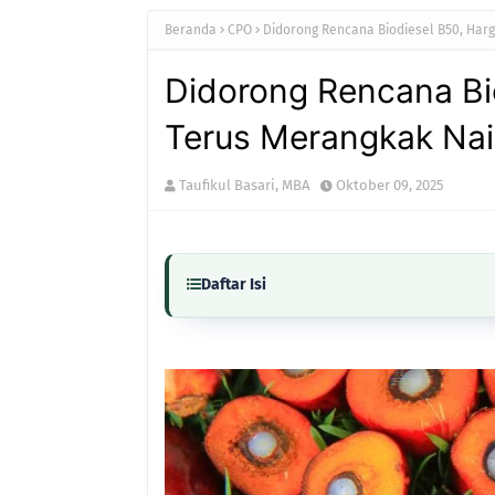
Beranda
CPO
Didorong Rencana Biodiesel B50, Har
Didorong Rencana Bi
Terus Merangkak Nai
Taufikul Basari, MBA
Oktober 09, 2025
Daftar Isi