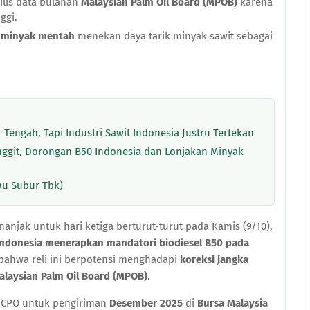
ilis data bulanan
Malaysian Palm Oil Board (MPOB)
karena
ggi.
a minyak mentah
menekan daya tarik minyak sawit sebagai
Tengah, Tapi Industri Sawit Indonesia Justru Tertekan
inggit, Dorongan B50 Indonesia dan Lonjakan Minyak
lau Subur Tbk)
anjak untuk hari ketiga berturut-turut pada Kamis (9/10),
Indonesia menerapkan mandatori biodiesel B50 pada
bahwa reli ini berpotensi menghadapi
koreksi jangka
alaysian Palm Oil Board (MPOB)
.
a CPO untuk pengiriman
Desember 2025
di
Bursa Malaysia