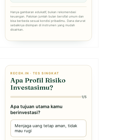
Hanya gambaran edukatif, bukan rekomendasi
keuangan. Patokan jumlah bulan bersifat umum dan
bisa berbeda sesuai kondisi pribadimu. Dana darurat
sebaiknya disimpan di instrumen yang mudah
dicairkan.
RECEH.IN · TES SINGKAT
Apa Profil Risiko
Investasimu?
1/5
Apa tujuan utama kamu
berinvestasi?
Menjaga uang tetap aman, tidak
mau rugi