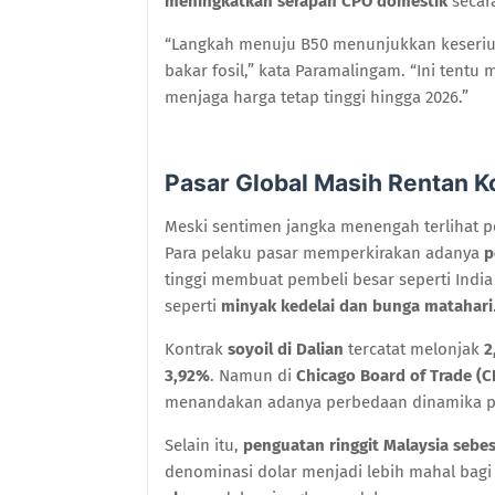
meningkatkan serapan CPO domestik
secara
“Langkah menuju B50 menunjukkan keseriu
bakar fosil,” kata Paramalingam. “Ini tentu 
menjaga harga tetap tinggi hingga 2026.”
Pasar Global Masih Rentan K
Meski sentimen jangka menengah terlihat po
Para pelaku pasar memperkirakan adanya
p
tinggi membuat pembeli besar seperti India 
seperti
minyak kedelai dan bunga matahari
Kontrak
soyoil di Dalian
tercatat melonjak
2
3,92%
. Namun di
Chicago Board of Trade (C
menandakan adanya perbedaan dinamika pe
Selain itu,
penguatan ringgit Malaysia sebe
denominasi dolar menjadi lebih mahal bagi 