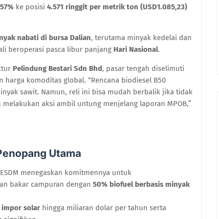
,57%
ke posisi
4.571 ringgit per metrik ton (USD1.085,23)
nyak nabati di bursa Dalian
, terutama minyak kedelai dan
li beroperasi pasca libur panjang
Hari Nasional
.
ktur
Pelindung Bestari Sdn Bhd
, pasar tengah diselimuti
an harga komoditas global. “Rencana biodiesel B50
nyak sawit. Namun, reli ini bisa mudah berbalik jika tidak
 melakukan aksi ambil untung menjelang laporan MPOB,”
 Penopang Utama
an ESDM menegaskan komitmennya untuk
an bakar campuran dengan
50% biofuel berbasis minyak
impor solar
hingga miliaran dolar per tahun serta