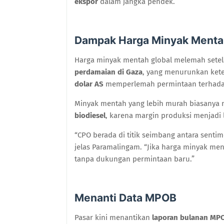
ekspor
dalam jangka pendek.
Dampak Harga Minyak Ment
Harga minyak mentah global melemah sete
perdamaian di Gaza
, yang menurunkan keteg
dolar AS
memperlemah permintaan terhadap
Minyak mentah yang lebih murah biasany
biodiesel
, karena margin produksi menjadi l
“CPO berada di titik seimbang antara senti
jelas Paramalingam. “Jika harga minyak men
tanpa dukungan permintaan baru.”
Menanti Data MPOB
Pasar kini menantikan
laporan bulanan MP