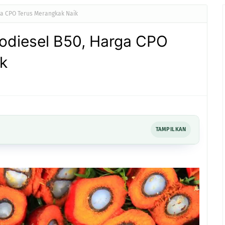
ga CPO Terus Merangkak Naik
odiesel B50, Harga CPO
k
TAMPILKAN