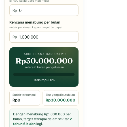
isi Rp0 kalau baru mau mulai
Rp
Rencana menabung per bulan
untuk perkiraan kapan target tercapai
Rp
TARGET DANA DARURATMU
Rp30.000.000
setara 6 bulan pengeluaran
Terkumpul 0%
Sudah terkumpul
Sisa yang dibutuhkan
Rp0
Rp30.000.000
Dengan menabung Rp1.000.000 per
bulan, target tercapai dalam sekitar
2
tahun 6 bulan
lagi.