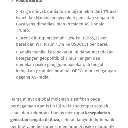
📌
Pokok Berita:
Harga minyak dunia turun tajam lebih dari 1% usai
Israel dan Hamas menyepakati gencatan senjata di
Gaza yang dimediasi oleh Presiden AS Donald
Trump.
Brent ditutup melemah 1,6% ke USD65,22 per
barel dan WTI turun 1,7% ke USD61,51 per barel.
Analis menilai kesepakatan ini dapat meredakan
ketegangan geopolitik di Timur Tengah dan
menekan risiko gangguan pasokan, di tengah
kebijakan produksi moderat OPEC+ dan ketegangan
dagang AS–India.
Harga minyak global melemah signifikan pada
perdagangan Kamis (9/10) waktu setempat setelah
Israel dan kelompok Hamas mencapai
kesepakatan
gencatan senjata di Gaza
, sebuah langkah diplomatik
penting yang berpotensi mengurangi risiko geopolitik