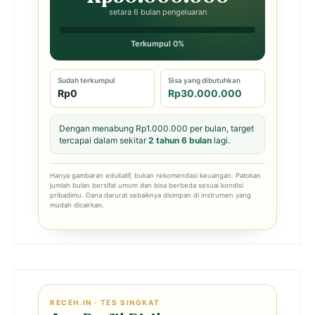
setara 6 bulan pengeluaran
Terkumpul 0%
Sudah terkumpul
Sisa yang dibutuhkan
Rp0
Rp30.000.000
Dengan menabung Rp1.000.000 per bulan, target
tercapai dalam sekitar
2 tahun 6 bulan
lagi.
Hanya gambaran edukatif, bukan rekomendasi keuangan. Patokan
jumlah bulan bersifat umum dan bisa berbeda sesuai kondisi
pribadimu. Dana darurat sebaiknya disimpan di instrumen yang
mudah dicairkan.
RECEH.IN · TES SINGKAT