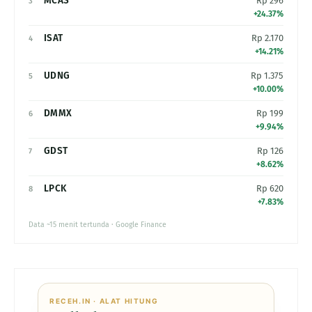
MCAS
Rp 296
3
+24.37%
ISAT
Rp 2.170
4
+14.21%
UDNG
Rp 1.375
5
+10.00%
DMMX
Rp 199
6
+9.94%
GDST
Rp 126
7
+8.62%
LPCK
Rp 620
8
+7.83%
Data ~15 menit tertunda · Google Finance
RECEH.IN · ALAT HITUNG