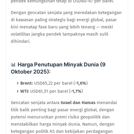
pendek kemungkinan tetap di USD60–67 per barel.”
Dengan gencatan senjata yang meredakan ketegangan
di kawasan paling strategis bagi energi global, pasar
kini menatap fase baru yang lebih tenang — meski
volatilitas jangka pendek tampaknya masih sulit
dihindari.
Harga Penutupan Minyak Dunia (9
📊
Oktober 2025):
Brent:
USD65,22 per barel (
-1,6%
)
WTI:
USD61,51 per barel (
-1,7%
)
Gencatan senjata antara
Israel dan Hamas
menandai
titik balik penting bagi pasar energi global, dengan
potensi menurunkan premi risiko geopolitik dan
menstabilkan harga minyak dunia. Namun, dengan
ketegangan politik AS dan kebijakan perdagangan