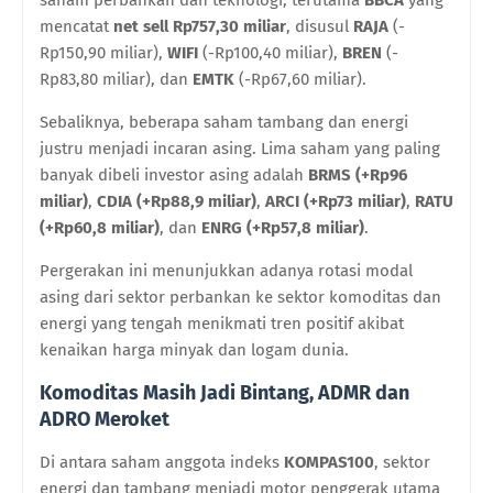
mencatat
net sell Rp757,30 miliar
, disusul
RAJA
(-
Rp150,90 miliar),
WIFI
(-Rp100,40 miliar),
BREN
(-
Rp83,80 miliar), dan
EMTK
(-Rp67,60 miliar).
Sebaliknya, beberapa saham tambang dan energi
justru menjadi incaran asing. Lima saham yang paling
banyak dibeli investor asing adalah
BRMS (+Rp96
miliar)
,
CDIA (+Rp88,9 miliar)
,
ARCI (+Rp73 miliar)
,
RATU
(+Rp60,8 miliar)
, dan
ENRG (+Rp57,8 miliar)
.
Pergerakan ini menunjukkan adanya rotasi modal
asing dari sektor perbankan ke sektor komoditas dan
energi yang tengah menikmati tren positif akibat
kenaikan harga minyak dan logam dunia.
Komoditas Masih Jadi Bintang, ADMR dan
ADRO Meroket
Di antara saham anggota indeks
KOMPAS100
, sektor
energi dan tambang menjadi motor penggerak utama