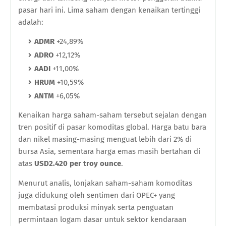
pasar hari ini. Lima saham dengan kenaikan tertinggi
adalah:
ADMR
+24,89%
ADRO
+12,12%
AADI
+11,00%
HRUM
+10,59%
ANTM
+6,05%
Kenaikan harga saham-saham tersebut sejalan dengan
tren positif di pasar komoditas global. Harga batu bara
dan nikel masing-masing menguat lebih dari 2% di
bursa Asia, sementara harga emas masih bertahan di
atas
USD2.420 per troy ounce
.
Menurut analis, lonjakan saham-saham komoditas
juga didukung oleh sentimen dari OPEC+ yang
membatasi produksi minyak serta penguatan
permintaan logam dasar untuk sektor kendaraan