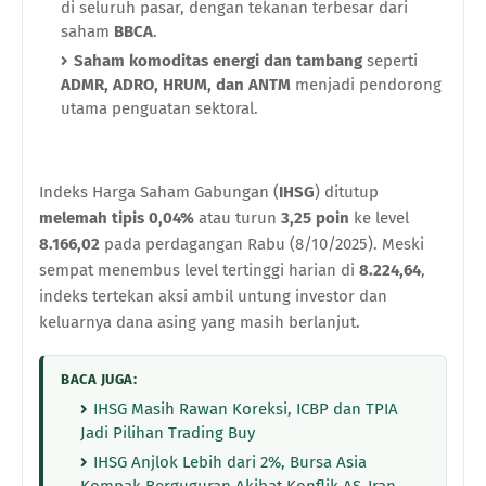
di seluruh pasar, dengan tekanan terbesar dari
saham
BBCA
.
Saham komoditas energi dan tambang
seperti
ADMR, ADRO, HRUM, dan ANTM
menjadi pendorong
utama penguatan sektoral.
Indeks Harga Saham Gabungan (
IHSG
) ditutup
melemah tipis 0,04%
atau turun
3,25 poin
ke level
8.166,02
pada perdagangan Rabu (8/10/2025). Meski
sempat menembus level tertinggi harian di
8.224,64
,
indeks tertekan aksi ambil untung investor dan
keluarnya dana asing yang masih berlanjut.
BACA JUGA:
IHSG Masih Rawan Koreksi, ICBP dan TPIA
Jadi Pilihan Trading Buy
IHSG Anjlok Lebih dari 2%, Bursa Asia
Kompak Berguguran Akibat Konflik AS-Iran