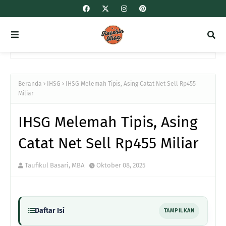
Beranda
IHSG
IHSG Melemah Tipis, Asing Catat Net Sell Rp455
Miliar
IHSG Melemah Tipis, Asing
Catat Net Sell Rp455 Miliar
Taufikul Basari, MBA
Oktober 08, 2025
Daftar Isi
TAMPILKAN