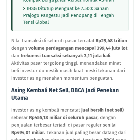
IHSG Ditutup Menguat ke 7.500: Saham
Prajogo Pangestu Jadi Penopang di Tengah
Tensi Global
Nilai transaksi di seluruh pasar tercatat
Rp29,48 triliun
dengan
volume perdagangan mencapai 399,44 juta lot
dan
frekuensi transaksi sebanyak 3,11 juta kali
.
Aktivitas pasar tergolong tinggi, menandakan minat
beli investor domestik masih kuat meski tekanan dari
investor asing menahan momentum penguatan.
Asing Kembali Net Sell, BBCA Jadi Penekan
Utama
Investor asing kembali mencatat
jual bersih (net sell)
sebesar
Rp455,18 miliar di seluruh pasar
, dengan
penjualan terbesar terjadi di pasar reguler senilai
Rp494,01 miliar
. Tekanan jual paling besar datang dari
saham perbankan dan teknologi, terutama
BBCA
yang