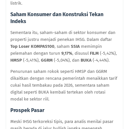
listrik.
Saham Konsumer dan Konstruksi Tekan
Indeks
Sementara itu, saham-saham di sektor konsumer dan
properti justru menjadi penekan IHSG. Dalam daftar
Top Loser KOMPAS100
, saham
SSIA
memimpin
pelemahan dengan turun
9,17%
, disusul
FILM
(-5,42%),
HMSP
(-5,41%),
GGRM
(-5,04%), dan
BUKA
(-4,44%).
Penurunan saham rokok seperti HMSP dan GGRM
dikaitkan dengan rencana pemerintah menaikkan tarif
cukai hasil tembakau pada 2026, sementara saham
digital seperti BUKA kembali tertekan oleh rotasi
modal ke sektor riil.
Prospek Pasar
Meski IHSG terkoreksi tipis, para analis menilai pasar
masih berada di jalur bullish jangka menengah.