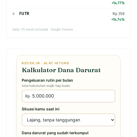
+14.77%
FUTR
Rp 358
8
+14.74%
Data ~15 menit tertunda · Google Finance
RECEH.IN · ALAT HITUNG
Kalkulator Dana Darurat
Pengeluaran rutin per bulan
total kebutuhan wajib tiap bulan
Rp
Situasi kamu saat ini
Dana darurat yang sudah terkumpul