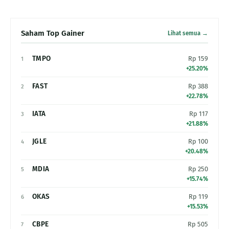
Saham Top Gainer
Lihat semua →
TMPO
Rp 159
1
+25.20%
FAST
Rp 388
2
+22.78%
IATA
Rp 117
3
+21.88%
JGLE
Rp 100
4
+20.48%
MDIA
Rp 250
5
+15.74%
OKAS
Rp 119
6
+15.53%
CBPE
Rp 505
7