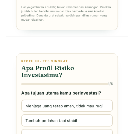
Hanya gambaran edukatif, bukan rekomendasi keuangan. Patokan
jumlah bulan bersifat umum dan bisa berbeda sesuai kondisi
pribadimu. Dana darurat sebaiknya disimpan di instrumen yang
mudah dicairkan.
RECEH.IN · TES SINGKAT
Apa Profil Risiko
Investasimu?
1/5
Apa tujuan utama kamu berinvestasi?
Menjaga uang tetap aman, tidak mau rugi
Tumbuh perlahan tapi stabil