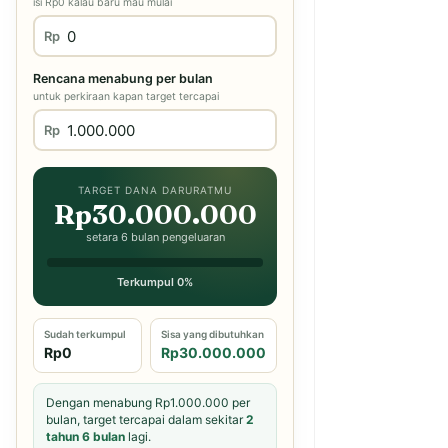
isi Rp0 kalau baru mau mulai
Rp
Rencana menabung per bulan
untuk perkiraan kapan target tercapai
Rp
TARGET DANA DARURATMU
Rp30.000.000
setara 6 bulan pengeluaran
Terkumpul 0%
Sudah terkumpul
Sisa yang dibutuhkan
Rp0
Rp30.000.000
Dengan menabung Rp1.000.000 per
bulan, target tercapai dalam sekitar
2
tahun 6 bulan
lagi.