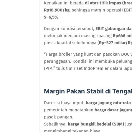
Kenaikan ini berada
di atas titik impas (br
Rp18.900/kg
, sehingga margin operasi (EB
5–6,5%
.
Dengan kondisi tersebut,
EBIT gabungan da
melonjak menjadi masing-masing
Rp646 mil
posisi kuartal sebelumnya (
Rp–327 miliar/Rp
“Harga broiler yang kuat dan pasokan DOC ya
perunggasan. Kondisi ini membuka peluang 
JPFA,” tulis tim riset IndoPremier dalam lap
Margin Pakan Stabil di Teng
Dari sisi biaya input,
harga jagung rata-rat
pemerintah menetapkan
harga dasar jagun
pasok pangan.
Sebaliknya,
harga bungkil kedelai (SBM)
jus
mengimbangi tekanan biaya.