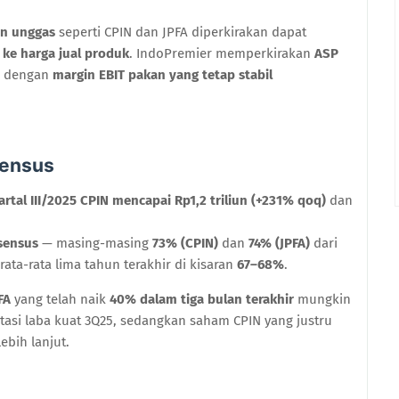
n unggas
seperti CPIN dan JPFA diperkirakan dapat
ke harga jual produk
. IndoPremier memperkirakan
ASP
, dengan
margin EBIT pakan yang tetap stabil
sensus
artal III/2025 CPIN mencapai Rp1,2 triliun (+231% qoq)
dan
nsensus
— masing-masing
73% (CPIN)
dan
74% (JPFA)
dari
 rata-rata lima tahun terakhir di kisaran
67–68%
.
FA
yang telah naik
40% dalam tiga bulan terakhir
mungkin
asi laba kuat 3Q25, sedangkan saham CPIN yang justru
ebih lanjut.