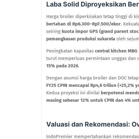
Laba Solid Diproyeksikan Ber
Harga broiler diperkirakan tetap tinggi di k
bertahan di Rp6.300–Rp7.500/ekor
. Kekuat
seiring
kuota impor GPS (grand parent stoc
pemangkasan produksi sukarela
oleh sejum
Peningkatan kapasitas
central kitchen MBG
turut memperluas permintaan unggas dan d
15% pada 2026
.
Dengan asumsi harga broiler dan DOC tetap
FY25 CPIN mencapai Rp4,6 triliun (+25,2% y
Kedua proyeksi ini dinilai
berpotensi mendor
masing sebesar 12% untuk CPIN dan 4% unt
Valuasi dan Rekomendasi: Ov
IndoPremier mempertahankan rekomendas