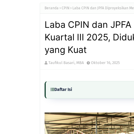
Beranda
CPIN
Laba CPIN dan JPFA Diproyeksikan Mel
Laba CPIN dan JPFA 
Kuartal III 2025, Di
yang Kuat
Taufikul Basari, MBA
Oktober 16, 2025
Daftar Isi