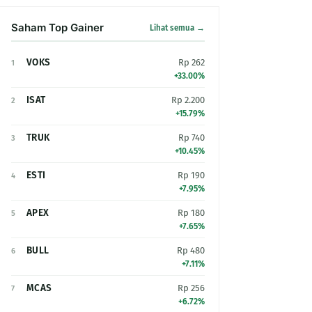
Saham Top Gainer
Lihat semua →
VOKS
Rp 262
1
+33.00%
ISAT
Rp 2.200
2
+15.79%
TRUK
Rp 740
3
+10.45%
ESTI
Rp 190
4
+7.95%
APEX
Rp 180
5
+7.65%
BULL
Rp 480
6
+7.11%
MCAS
Rp 256
7
+6.72%