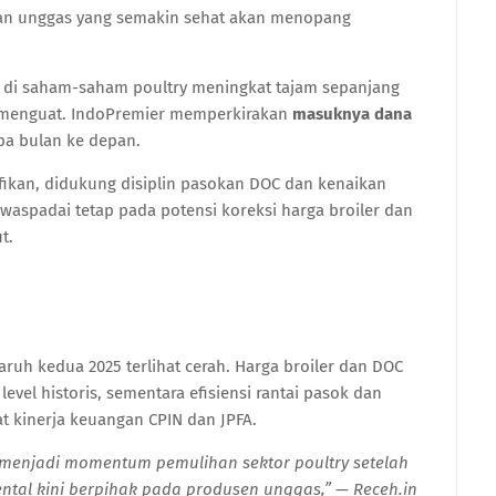
aan unggas yang semakin sehat akan menopang
ik di saham-saham poultry meningkat tajam sepanjang
ng menguat. IndoPremier memperkirakan
masuknya dana
pa bulan ke depan.
fikan, didukung disiplin pasokan DOC dan kenaikan
iwaspadai tetap pada potensi koreksi harga broiler dan
t.
aruh kedua 2025 terlihat cerah. Harga broiler dan DOC
evel historis, sementara efisiensi rantai pasok dan
 kinerja keuangan CPIN dan JPFA.
isa menjadi momentum pemulihan sektor poultry setelah
tal kini berpihak pada produsen unggas,”
—
Receh.in