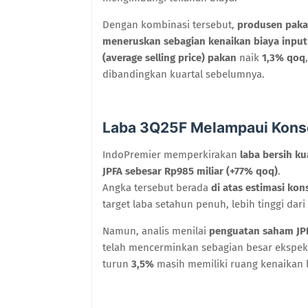
Dengan kombinasi tersebut,
produsen paka
meneruskan sebagian kenaikan biaya input 
(average selling price) pakan
naik
1,3% qoq
dibandingkan kuartal sebelumnya.
Laba 3Q25F Melampaui Kon
IndoPremier memperkirakan
laba bersih ku
JPFA sebesar Rp985 miliar (+77% qoq)
.
Angka tersebut berada
di atas estimasi ko
target laba setahun penuh, lebih tinggi dari
Namun, analis menilai
penguatan saham JP
telah mencerminkan sebagian besar ekspekt
turun
3,5%
masih memiliki ruang kenaikan l