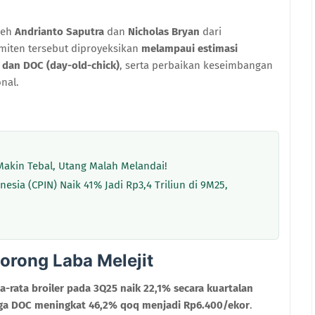
leh
Andrianto Saputra
dan
Nicholas Bryan
dari
emiten tersebut diproyeksikan
melampaui estimasi
r dan DOC (day-old-chick)
, serta perbaikan keseimbangan
nal.
Makin Tebal, Utang Malah Melandai!
sia (CPIN) Naik 41% Jadi Rp3,4 Triliun di 9M25,
Dorong Laba Melejit
ta-rata broiler pada 3Q25 naik 22,1% secara kuartalan
ga DOC meningkat 46,2% qoq menjadi Rp6.400/ekor
.