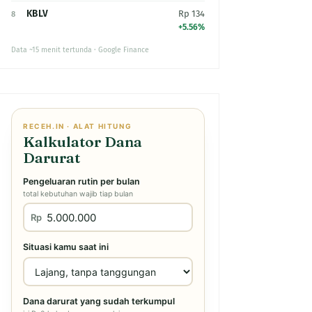
KBLV
Rp 134
8
+5.56%
Data ~15 menit tertunda · Google Finance
RECEH.IN · ALAT HITUNG
Kalkulator Dana
Darurat
Pengeluaran rutin per bulan
total kebutuhan wajib tiap bulan
Rp
Situasi kamu saat ini
Dana darurat yang sudah terkumpul