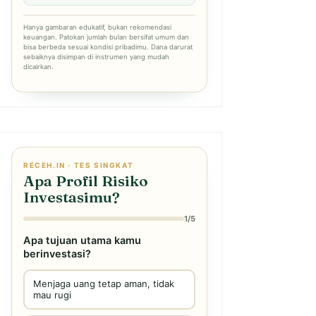
Hanya gambaran edukatif, bukan rekomendasi
keuangan. Patokan jumlah bulan bersifat umum dan
bisa berbeda sesuai kondisi pribadimu. Dana darurat
sebaiknya disimpan di instrumen yang mudah
dicairkan.
RECEH.IN · TES SINGKAT
Apa Profil Risiko
Investasimu?
1/5
Apa tujuan utama kamu
berinvestasi?
Menjaga uang tetap aman, tidak
mau rugi