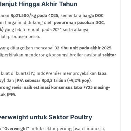
lanjut Hingga Akhir Tahun
isaran
Rp21.500/kg pada 4Q25
, sementara
harga DOC
an harga ini didukung oleh
penurunan pasokan DOC
,
k)
yang lebih rendah pada 2024 serta adanya
lah produsen besar.
yang ditargetkan mencapai
32 ribu unit pada akhir 2025
,
iperkirakan mendorong konsumsi broiler nasional
sekitar
 kuat di kuartal IV, IndoPremier memproyeksikan
laba
oy)
dan
JPFA sebesar Rp3,3 triliun (+9,2% yoy)
.
ong revisi naik estimasi konsensus laba FY25 masing-
uk JPFA.
erweight untuk Sektor Poultry
i
“Overweight”
untuk sektor perunggasan Indonesia,