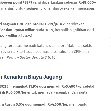
eak-even point/BEP)
yang diperkirakan sebesar
Rp18.600–
IT margin) untuk segmen broiler diproyeksikan
mencapai
ri segmen DOC dan broiler CPIN/JPFA
diperkirakan
iar dan Rp648 miliar
pada 3Q25, berbalik signifikan dari
279 miliar di 2Q25
).
ng terbatas menjadi katalis utama profitabilitas sektor
revisi naik terhadap estimasi laba tahunan CPIN dan
oran
Poultry Sector Update
(16/10).
ah Kenaikan Biaya Jagung
a 3Q25 meningkat 11,9% qoq menjadi Rp5.400/kg
, setelah
g di Rp5.500/kg
untuk menjaga keseimbangan rantai
tru
turun 5,5% qoq menjadi Rp4.500/kg
, membantu