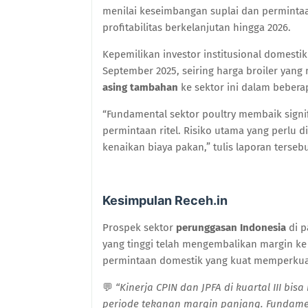
menilai keseimbangan suplai dan permint
profitabilitas berkelanjutan hingga 2026.
Kepemilikan investor institusional domest
September 2025, seiring harga broiler ya
asing tambahan
ke sektor ini dalam bebera
“Fundamental sektor poultry membaik signi
permintaan ritel. Risiko utama yang perlu d
kenaikan biaya pakan,” tulis laporan tersebu
Kesimpulan Receh.in
Prospek sektor
perunggasan Indonesia
di p
yang tinggi telah mengembalikan margin ke l
permintaan domestik yang kuat memperkuat
💬
“Kinerja CPIN dan JPFA di kuartal III b
periode tekanan margin panjang. Fundamen