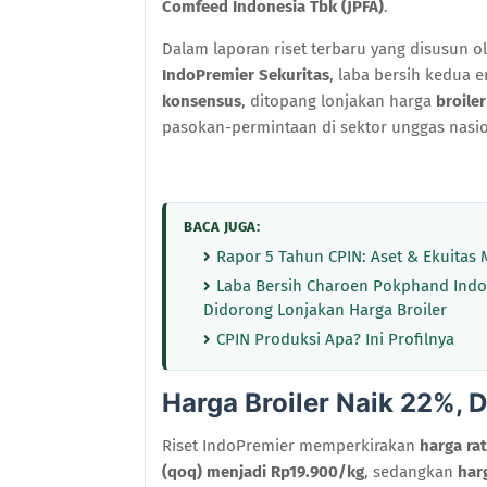
Comfeed Indonesia Tbk (JPFA)
.
Dalam laporan riset terbaru yang disusun o
IndoPremier Sekuritas
, laba bersih kedua 
konsensus
, ditopang lonjakan harga
broile
pasokan-permintaan di sektor unggas nasio
BACA JUGA:
Rapor 5 Tahun CPIN: Aset & Ekuitas 
Laba Bersih Charoen Pokphand Indone
Didorong Lonjakan Harga Broiler
CPIN Produksi Apa? Ini Profilnya
Harga Broiler Naik 22%, 
Riset IndoPremier memperkirakan
harga ra
(qoq) menjadi Rp19.900/kg
, sedangkan
har