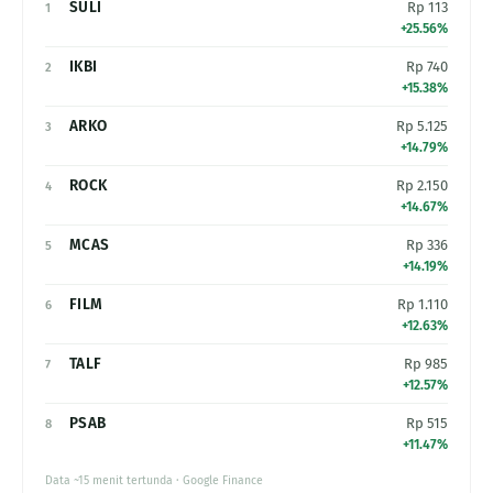
SULI
Rp 113
1
+25.56%
IKBI
Rp 740
2
+15.38%
ARKO
Rp 5.125
3
+14.79%
ROCK
Rp 2.150
4
+14.67%
MCAS
Rp 336
5
+14.19%
FILM
Rp 1.110
6
+12.63%
TALF
Rp 985
7
+12.57%
PSAB
Rp 515
8
+11.47%
Data ~15 menit tertunda · Google Finance