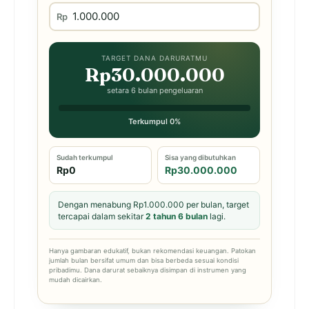
Rp
TARGET DANA DARURATMU
Rp30.000.000
setara 6 bulan pengeluaran
Terkumpul 0%
Sudah terkumpul
Sisa yang dibutuhkan
Rp0
Rp30.000.000
Dengan menabung Rp1.000.000 per bulan, target
tercapai dalam sekitar
2 tahun 6 bulan
lagi.
Hanya gambaran edukatif, bukan rekomendasi keuangan. Patokan
jumlah bulan bersifat umum dan bisa berbeda sesuai kondisi
pribadimu. Dana darurat sebaiknya disimpan di instrumen yang
mudah dicairkan.