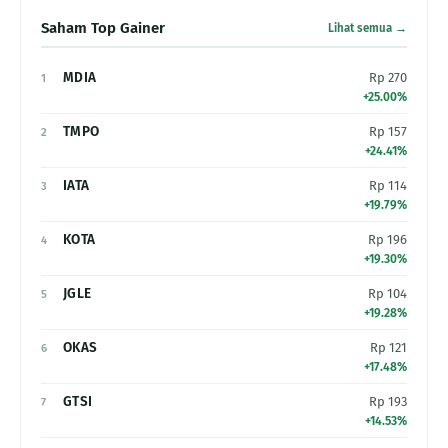
Saham Top Gainer
Lihat semua →
MDIA
Rp 270
1
+25.00%
TMPO
Rp 157
2
+24.41%
IATA
Rp 114
3
+19.79%
KOTA
Rp 196
4
+19.30%
JGLE
Rp 104
5
+19.28%
OKAS
Rp 121
6
+17.48%
GTSI
Rp 193
7
+14.53%