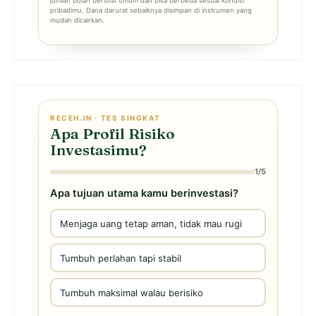
jumlah bulan bersifat umum dan bisa berbeda sesuai kondisi
pribadimu. Dana darurat sebaiknya disimpan di instrumen yang
mudah dicairkan.
RECEH.IN · TES SINGKAT
Apa Profil Risiko
Investasimu?
1/5
Apa tujuan utama kamu berinvestasi?
Menjaga uang tetap aman, tidak mau rugi
Tumbuh perlahan tapi stabil
Tumbuh maksimal walau berisiko