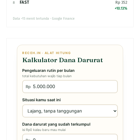
FAST
Rp 352
8
+10.13%
Data ~15 menit tertunda · Google Finance
RECEH.IN · ALAT HITUNG
Kalkulator Dana Darurat
Pengeluaran rutin per bulan
total kebutuhan wajib tiap bulan
Rp
Situasi kamu saat ini
Dana darurat yang sudah terkumpul
isi Rp0 kalau baru mau mulai