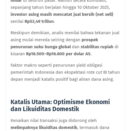
miliar
di seluruh pasar. Namun secara kumulatif,
sepanjang tahun berjalan hingga 10 Oktober 2025,
investor asing masih mencatat jual bersih (net sell)
senilai
Rp53,49 triliun
.
Meskipun demikian, analis menilai bahwa tekanan jual
asing mulai mereda seiring dengan
prospek
penurunan suku bunga global
dan
stabilitas rupiah
di
kisaran
Rp16.500–Rp16.600 per dolar AS
.
Faktor makro seperti penurunan yield obligasi
pemerintah Indonesia dan ekspektasi
rate cut
BI tahun
depan menjadi katalis positif bagi aliran dana asing.
Katalis Utama: Optimisme Ekonomi
dan Likuiditas Domestik
Kenaikan nilai transaksi juga didorong oleh
melimpahnya likuiditas domestik
, termasuk dana