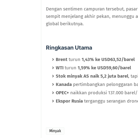
Dengan sentimen campuran tersebut, pasar 
sempit menjelang akhir pekan, menunggu ar
global berikutnya.
Ringkasan Utama
Brent
turun
1,43% ke USD63,52/barel
WTI
turun
1,59% ke USD59,60/barel
Stok minyak AS naik 5,2 juta barel
, ta
Kanada
pertimbangkan pelonggaran bat
OPEC+
naikkan produksi 137.000 barel
Ekspor Rusia
terganggu serangan dron
Minyak