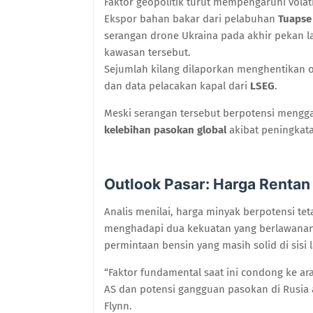
Faktor geopolitik turut mempengaruhi volati
Ekspor bahan bakar dari pelabuhan
Tuapse 
serangan drone Ukraina pada akhir pekan la
kawasan tersebut.
Sejumlah kilang dilaporkan menghentikan 
dan data pelacakan kapal dari
LSEG
.
Meski serangan tersebut berpotensi mengga
kelebihan pasokan global
akibat peningkata
Outlook Pasar: Harga Rentan 
Analis menilai, harga minyak berpotensi te
menghadapi dua kekuatan yang berlawanan: 
permintaan bensin yang masih solid di sisi l
“Faktor fundamental saat ini condong ke a
AS dan potensi gangguan pasokan di Rusia a
Flynn.