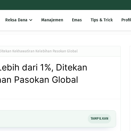
Reksa Dana
Manajemen
Emas
Tips & Trick
Profi
 Ditekan Kekhawatiran Kelebihan Pasokan Global
ebih dari 1%, Ditekan
han Pasokan Global
TAMPILKAN