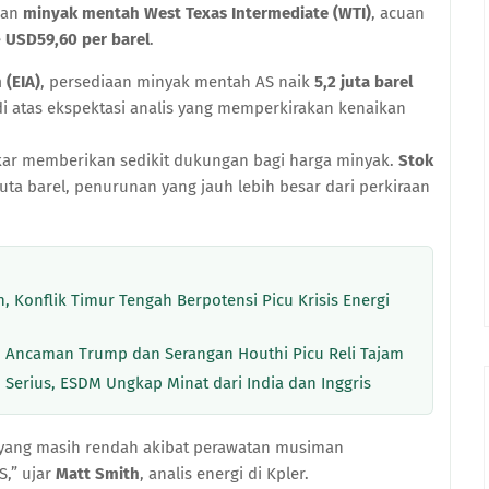
kan
minyak mentah West Texas Intermediate (WTI)
, acuan
e
USD59,60 per barel
.
 (EIA)
, persediaan minyak mentah AS naik
5,2 juta barel
di atas ekspektasi analis yang memperkirakan kenaikan
ar memberikan sedikit dukungan bagi harga minyak.
Stok
uta barel, penurunan yang jauh lebih besar dari perkiraan
 Konflik Timur Tengah Berpotensi Picu Krisis Energi
 Ancaman Trump dan Serangan Houthi Picu Reli Tajam
m Serius, ESDM Ungkap Minat dari India dan Inggris
n yang masih rendah akibat perawatan musiman
,” ujar
Matt Smith
, analis energi di Kpler.