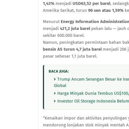
1,43%
menjadi
USD63,52 per barel
, sedang
Amerika Serikat, turun
96 sen atau 1,59%
k
Menurut
Energy Information Administration
menjadi
421,2 juta barel
pekan lalu — jauh 
sekitar 600.000 barel.
Namun, peningkatan permintaan bahan bak
bensin AS turun 4,7 juta barel
menjadi 206 j
pasar sebesar 1,1 juta barel.
BACA JUGA:
Trump Ancam Serangan Besar ke Iran,
Global
Harga Minyak Dunia Tembus US$100,
Investor Oil Storage Indonesia Belu
“Kenaikan impor dan aktivitas penyulinga
mendorong lonjakan stok minyak mentah AS