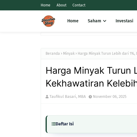
Home
About
Contact
Home
Saham
Investasi
Beranda
Minyak
Harga Minyak Turun Lebih dari 1%,
Harga Minyak Turun L
Kekhawatiran Kelebi
Taufikul Basari, MBA
November 06, 2025
Daftar Isi