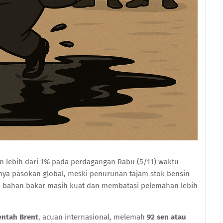
n lebih dari 1% pada perdagangan Rabu (5/11) waktu
nya pasokan global, meski penurunan tajam stok bensin
n bahan bakar masih kuat dan membatasi pelemahan lebih
ntah Brent
, acuan internasional, melemah
92 sen atau