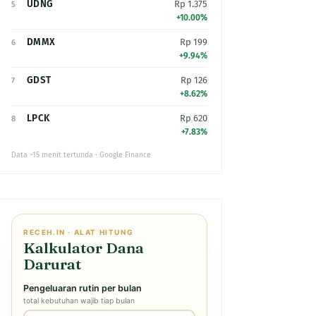
UDNG
Rp 1.375
5
+10.00%
DMMX
Rp 199
6
+9.94%
GDST
Rp 126
7
+8.62%
LPCK
Rp 620
8
+7.83%
Data ~15 menit tertunda · Google Finance
RECEH.IN · ALAT HITUNG
Kalkulator Dana
Darurat
Pengeluaran rutin per bulan
total kebutuhan wajib tiap bulan