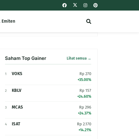
l Emiten
Saham Top Gainer
Lihat semua →
VOKS
Rp 270
1
+35.00%
KBLV
Rp 157
2
+24.60%
MCAS
Rp 296
3
+24.37%
ISAT
Rp 2.170
4
+14.21%