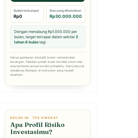
Sudah terkumpul
Sisa yang dibutuhkan
Rp0
Rp30.000.000
Dengan menabung Rp1.000.000 per
bulan, target tercapai dalam sekitar
2
tahun 6 bulan
lagi.
Hanya gambaran edukatif, bukan rekomendasi
keuangan. Patokan jumlah bulan bersifat umum dan
bisa berbeda sesuai kondisi pribadimu. Dana darurat
sebaiknya disimpan di instrumen yang mudah
dicairkan.
RECEH.IN · TES SINGKAT
Apa Profil Risiko
Investasimu?