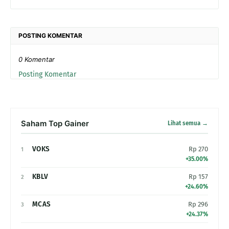
POSTING KOMENTAR
0 Komentar
Posting Komentar
Saham Top Gainer
Lihat semua →
VOKS
Rp 270
1
+35.00%
KBLV
Rp 157
2
+24.60%
MCAS
Rp 296
3
+24.37%