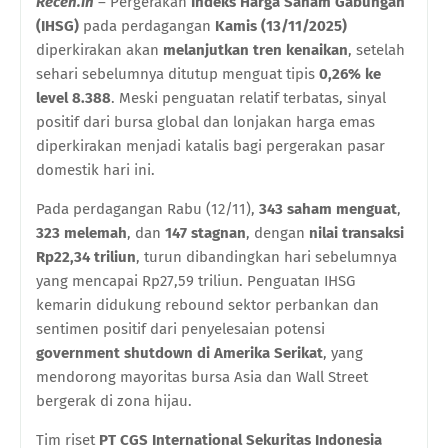
Receh.in
– Pergerakan
Indeks Harga Saham Gabungan
(IHSG)
pada perdagangan
Kamis (13/11/2025)
diperkirakan akan
melanjutkan tren kenaikan
, setelah
sehari sebelumnya ditutup menguat tipis
0,26% ke
level 8.388
. Meski penguatan relatif terbatas, sinyal
positif dari bursa global dan lonjakan harga emas
diperkirakan menjadi katalis bagi pergerakan pasar
domestik hari ini.
Pada perdagangan Rabu (12/11),
343 saham menguat
,
323 melemah
, dan
147 stagnan
, dengan
nilai transaksi
Rp22,34 triliun
, turun dibandingkan hari sebelumnya
yang mencapai Rp27,59 triliun. Penguatan IHSG
kemarin didukung rebound sektor perbankan dan
sentimen positif dari penyelesaian potensi
government shutdown di Amerika Serikat
, yang
mendorong mayoritas bursa Asia dan Wall Street
bergerak di zona hijau.
Tim riset
PT CGS International Sekuritas Indonesia