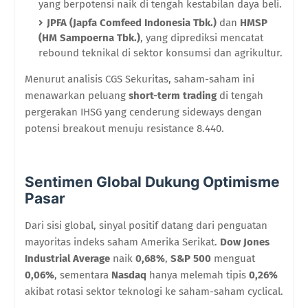
yang berpotensi naik di tengah kestabilan daya beli.
JPFA (Japfa Comfeed Indonesia Tbk.)
dan
HMSP
(HM Sampoerna Tbk.)
, yang diprediksi mencatat
rebound teknikal di sektor konsumsi dan agrikultur.
Menurut analisis CGS Sekuritas, saham-saham ini
menawarkan peluang
short-term trading
di tengah
pergerakan IHSG yang cenderung sideways dengan
potensi breakout menuju resistance 8.440.
Sentimen Global Dukung Optimisme
Pasar
Dari sisi global, sinyal positif datang dari penguatan
mayoritas indeks saham Amerika Serikat.
Dow Jones
Industrial Average
naik
0,68%
,
S&P 500
menguat
0,06%
, sementara
Nasdaq
hanya melemah tipis
0,26%
akibat rotasi sektor teknologi ke saham-saham cyclical.