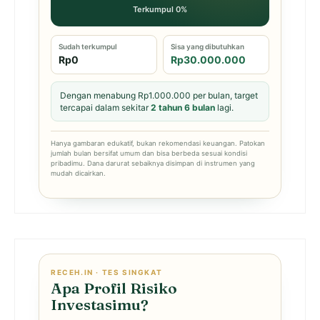
Terkumpul 0%
Sudah terkumpul
Sisa yang dibutuhkan
Rp0
Rp30.000.000
Dengan menabung Rp1.000.000 per bulan, target
tercapai dalam sekitar
2 tahun 6 bulan
lagi.
Hanya gambaran edukatif, bukan rekomendasi keuangan. Patokan
jumlah bulan bersifat umum dan bisa berbeda sesuai kondisi
pribadimu. Dana darurat sebaiknya disimpan di instrumen yang
mudah dicairkan.
RECEH.IN · TES SINGKAT
Apa Profil Risiko
Investasimu?