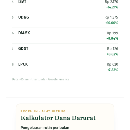
ISAT
Rp 2.170
4
+14.21%
UDNG
Rp 1.375
5
+10.00%
DMMX
Rp 199
6
+9.94%
GDST
Rp 126
7
+8.62%
LPCK
Rp 620
8
+7.83%
Data ~15 menit tertunda · Google Finance
RECEH.IN · ALAT HITUNG
Kalkulator Dana Darurat
Pengeluaran rutin per bulan