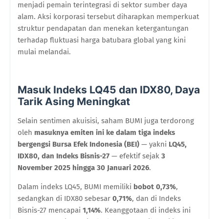
menjadi pemain terintegrasi di sektor sumber daya
alam. Aksi korporasi tersebut diharapkan memperkuat
struktur pendapatan dan menekan ketergantungan
terhadap fluktuasi harga batubara global yang kini
mulai melandai.
Masuk Indeks LQ45 dan IDX80, Daya
Tarik Asing Meningkat
Selain sentimen akuisisi, saham BUMI juga terdorong
oleh
masuknya emiten ini ke dalam tiga indeks
bergengsi Bursa Efek Indonesia (BEI)
— yakni
LQ45,
IDX80, dan Indeks Bisnis-27
— efektif sejak
3
November 2025 hingga 30 Januari 2026
.
Dalam indeks LQ45, BUMI memiliki
bobot 0,73%
,
sedangkan di IDX80 sebesar
0,71%
, dan di Indeks
Bisnis-27 mencapai
1,14%
. Keanggotaan di indeks ini