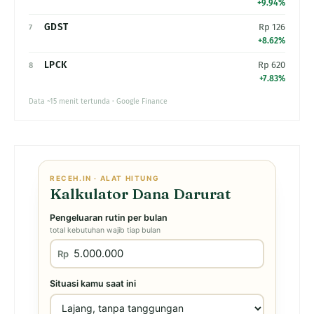
+9.94%
GDST
Rp 126
7
+8.62%
LPCK
Rp 620
8
+7.83%
Data ~15 menit tertunda · Google Finance
RECEH.IN · ALAT HITUNG
Kalkulator Dana Darurat
Pengeluaran rutin per bulan
total kebutuhan wajib tiap bulan
Rp
Situasi kamu saat ini