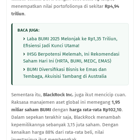
menempatkan nilai portofolionya di sekitar
Rp4,94
triliun
.
BACA JUGA:
Laba BUMI 2025 Melonjak ke Rp1,35 Triliun,
Efisiensi Jadi Kunci Utama!
IHSG Berpotensi Melemah, Ini Rekomendasi
Saham Hari Ini (HRTA, BUMI, MEDC, EMAS)
BUMI Diversifikasi Bisnis ke Emas dan
Tembaga, Akuisisi Tambang di Australia
Sementara itu,
BlackRock Inc.
juga ikut mencicip cuan.
Raksasa manajemen aset global ini memegang
1,95
miliar saham BUMI
dengan
harga rata-rata Rp102,10
.
Dalam sepekan terakhir saja, BlackRock menambah
kepemilikannya sebanyak 3,15 juta saham. Dengan
kenaikan harga 88% dari rata-rata beli, nilai
investasinya ikut membengkak.