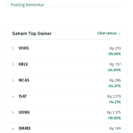
Posting Komentar
Saham Top Gainer
Lihat semua →
VOKS
Rp 270
1
+35.00%
KBLV
Rp 157
2
+24.60%
MCAS
Rp 296
3
+24.37%
ISAT
Rp 2.170
4
+14.21%
UDNG
Rp 1.375
5
+10.00%
DMMX
Rp 199
6