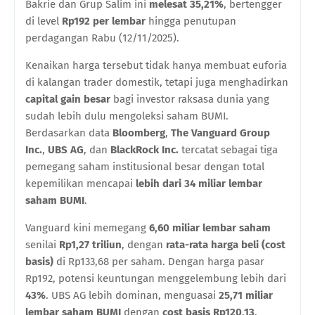
Bakrie dan Grup Salim ini
melesat 35,21%
, bertengger
di level
Rp192 per lembar
hingga penutupan
perdagangan Rabu (12/11/2025).
Kenaikan harga tersebut tidak hanya membuat euforia
di kalangan trader domestik, tetapi juga menghadirkan
capital gain besar
bagi investor raksasa dunia yang
sudah lebih dulu mengoleksi saham BUMI.
Berdasarkan data
Bloomberg
,
The Vanguard Group
Inc.
,
UBS AG
, dan
BlackRock Inc.
tercatat sebagai tiga
pemegang saham institusional besar dengan total
kepemilikan mencapai
lebih dari 34 miliar lembar
saham BUMI
.
Vanguard kini memegang
6,60 miliar lembar saham
senilai
Rp1,27 triliun
, dengan
rata-rata harga beli (cost
basis)
di Rp133,68 per saham. Dengan harga pasar
Rp192, potensi keuntungan menggelembung lebih dari
43%
. UBS AG lebih dominan, menguasai
25,71 miliar
lembar saham BUMI
dengan
cost basis Rp120,13
,