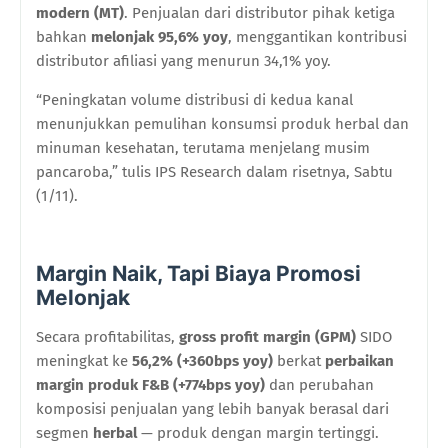
modern (MT)
. Penjualan dari distributor pihak ketiga
bahkan
melonjak 95,6% yoy
, menggantikan kontribusi
distributor afiliasi yang menurun 34,1% yoy.
“Peningkatan volume distribusi di kedua kanal
menunjukkan pemulihan konsumsi produk herbal dan
minuman kesehatan, terutama menjelang musim
pancaroba,” tulis IPS Research dalam risetnya, Sabtu
(1/11).
Margin Naik, Tapi Biaya Promosi
Melonjak
Secara profitabilitas,
gross profit margin (GPM)
SIDO
meningkat ke
56,2% (+360bps yoy)
berkat
perbaikan
margin produk F&B (+774bps yoy)
dan perubahan
komposisi penjualan yang lebih banyak berasal dari
segmen
herbal
— produk dengan margin tertinggi.