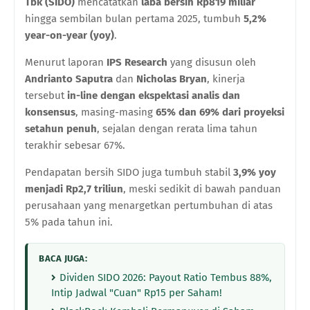
Tbk (SIDO)
mencatatkan
laba bersih Rp819 miliar
hingga sembilan bulan pertama 2025, tumbuh
5,2%
year-on-year (yoy)
.
Menurut laporan
IPS Research
yang disusun oleh
Andrianto Saputra
dan
Nicholas Bryan
, kinerja
tersebut
in-line dengan ekspektasi analis dan
konsensus
, masing-masing
65% dan 69% dari proyeksi
setahun penuh
, sejalan dengan rerata lima tahun
terakhir sebesar 67%.
Pendapatan bersih SIDO juga tumbuh stabil
3,9% yoy
menjadi Rp2,7 triliun
, meski sedikit di bawah panduan
perusahaan yang menargetkan pertumbuhan di atas
5% pada tahun ini.
BACA JUGA:
Dividen SIDO 2026: Payout Ratio Tembus 88%,
Intip Jadwal "Cuan" Rp15 per Saham!