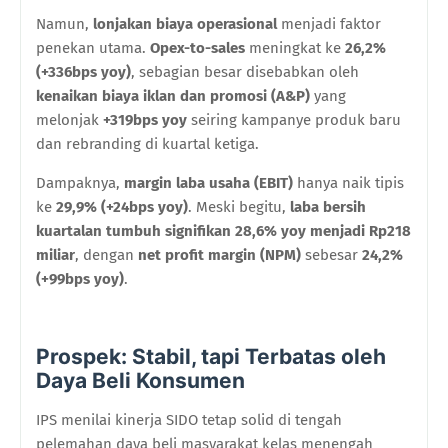
Namun,
lonjakan biaya operasional
menjadi faktor
penekan utama.
Opex-to-sales
meningkat ke
26,2%
(+336bps yoy)
, sebagian besar disebabkan oleh
kenaikan biaya iklan dan promosi (A&P)
yang
melonjak
+319bps yoy
seiring kampanye produk baru
dan rebranding di kuartal ketiga.
Dampaknya,
margin laba usaha (EBIT)
hanya naik tipis
ke
29,9% (+24bps yoy)
. Meski begitu,
laba bersih
kuartalan tumbuh signifikan 28,6% yoy menjadi Rp218
miliar
, dengan
net profit margin (NPM)
sebesar
24,2%
(+99bps yoy)
.
Prospek: Stabil, tapi Terbatas oleh
Daya Beli Konsumen
IPS menilai kinerja SIDO tetap solid di tengah
pelemahan daya beli masyarakat kelas menengah