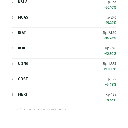
KBLV
Rp 167
2
+30.16%
MCAS
Rp 270
3
+19.33%
ISAT
Rp 2.180
4
+14.74%
IKBI
Rp 690
5
+12.30%
UDNG
Rp 1.375
6
+10.00%
GDST
Rp 125
7
+9.48%
MERI
Rp 124
8
+8.85%
Data ~15 menit tertunda · Google Finance