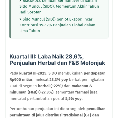
BlackRock Kembali Bermanuver di Saham
Sido Muncul (SIDO), Momentum Akhir Tahun
Jadi Sorotan
Sido Muncul (SID)) Genjot Ekspor, Incar
Kontribusi 15–17% Penjualan Global dalam
Lima Tahun
Kuartal III: Laba Naik 28,6%,
Penjualan Herbal dan F&B Melonjak
Pada
kuartal III-2025
, SIDO membukukan
pendapatan
Rp900 miliar
, melesat
23,3% yoy
berkat peningkatan
kuat di segmen
herbal (+22%)
dan
makanan &
minuman (F&B) (+27,3%)
, sementara
farmasi
juga
mencatat pertumbuhan positif
5,5% yoy
.
Pertumbuhan penjualan ini didorong oleh
pemulihan
permintaan di jalur distribusi tradisional (GT) dan