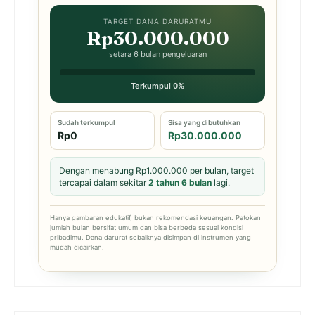
TARGET DANA DARURATMU
Rp30.000.000
setara 6 bulan pengeluaran
Terkumpul 0%
Sudah terkumpul
Sisa yang dibutuhkan
Rp0
Rp30.000.000
Dengan menabung Rp1.000.000 per bulan, target
tercapai dalam sekitar
2 tahun 6 bulan
lagi.
Hanya gambaran edukatif, bukan rekomendasi keuangan. Patokan
jumlah bulan bersifat umum dan bisa berbeda sesuai kondisi
pribadimu. Dana darurat sebaiknya disimpan di instrumen yang
mudah dicairkan.