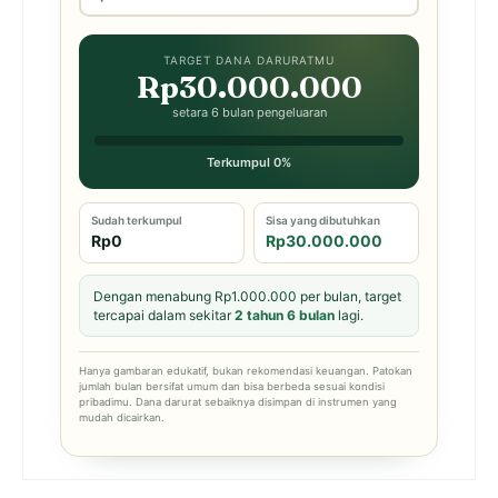
TARGET DANA DARURATMU
Rp30.000.000
setara 6 bulan pengeluaran
Terkumpul 0%
Sudah terkumpul
Sisa yang dibutuhkan
Rp0
Rp30.000.000
Dengan menabung Rp1.000.000 per bulan, target
tercapai dalam sekitar
2 tahun 6 bulan
lagi.
Hanya gambaran edukatif, bukan rekomendasi keuangan. Patokan
jumlah bulan bersifat umum dan bisa berbeda sesuai kondisi
pribadimu. Dana darurat sebaiknya disimpan di instrumen yang
mudah dicairkan.