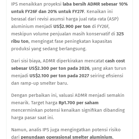
IPS menaikkan proyeksi
laba bersih ADMR sebesar 10%
untuk FY26F dan 20% untuk FY27F
. Kenaikan ini
berasal dari revisi asumsi harga jual rata-rata (ASP)
aluminium menjadi
US$2.900 per ton
di FY26F,
meskipun volume penjualan masih konservatif di
325
ribu ton
, mengingat fase peningkatan kapasitas
produksi yang sedang berlangsung.
Dari sisi biaya, ADMR diperkirakan mencatat
cash cost
sebesar US$2.300 per ton pada 2026
, yang akan turun
menjadi
US$2.100 per ton pada 2027
seiring efisiensi
dan ramp-up smelter baru.
Dengan perbaikan ini, valuasi ADMR menjadi semakin
menarik. Target harga
Rp1.700 per saham
mencerminkan potensi kenaikan signifikan dibanding
harga pasar saat ini.
Namun, analis IPS juga mengingatkan potensi risiko
dari
penundaan operasional smelter aluminium
,