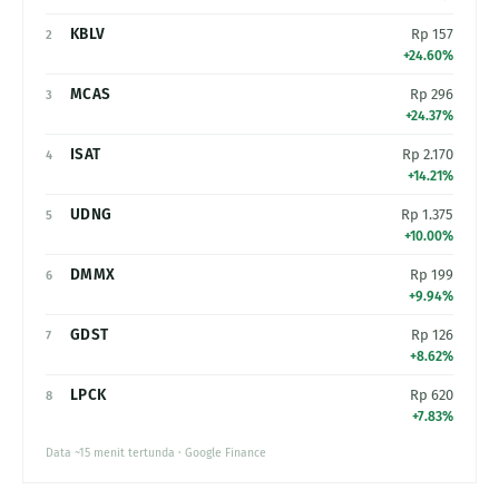
KBLV
Rp 157
2
+24.60%
MCAS
Rp 296
3
+24.37%
ISAT
Rp 2.170
4
+14.21%
UDNG
Rp 1.375
5
+10.00%
DMMX
Rp 199
6
+9.94%
GDST
Rp 126
7
+8.62%
LPCK
Rp 620
8
+7.83%
Data ~15 menit tertunda · Google Finance