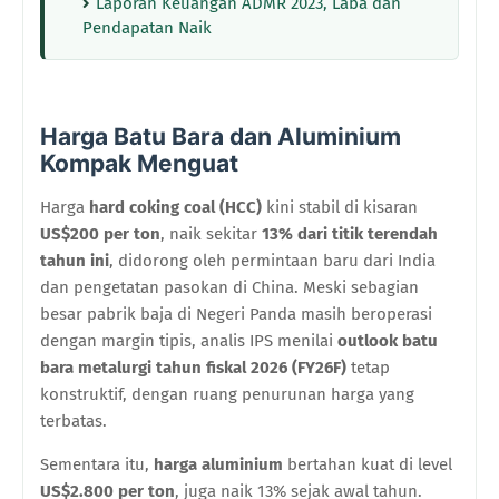
Laporan Keuangan ADMR 2023, Laba dan
Pendapatan Naik
Harga Batu Bara dan Aluminium
Kompak Menguat
Harga
hard coking coal (HCC)
kini stabil di kisaran
US$200 per ton
, naik sekitar
13% dari titik terendah
tahun ini
, didorong oleh permintaan baru dari India
dan pengetatan pasokan di China. Meski sebagian
besar pabrik baja di Negeri Panda masih beroperasi
dengan margin tipis, analis IPS menilai
outlook batu
bara metalurgi tahun fiskal 2026 (FY26F)
tetap
konstruktif, dengan ruang penurunan harga yang
terbatas.
Sementara itu,
harga aluminium
bertahan kuat di level
US$2.800 per ton
, juga naik 13% sejak awal tahun.