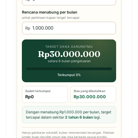
Rencana menabung per bulan
untuk perkiraan kapan target tercapai
Rp
TARGET DANA DARURATMU
Rp30.000.000
setara 6 bulan pengeluaran
Terkumpul 0%
Sudah terkumpul
Sisa yang dibutuhkan
Rp0
Rp30.000.000
Dengan menabung Rp1.000.000 per bulan, target
tercapai dalam sekitar
2 tahun 6 bulan
lagi.
Hanya gambaran edukatif, bukan rekomendasi keuangan. Patokan
jumlah bulan bersifat umum dan bisa berbeda sesuai kondisi