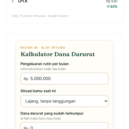
LPCK
Rp 620
8
+7.83%
Data ~15 menit tertunda · Google Finance
RECEH.IN · ALAT HITUNG
Kalkulator Dana Darurat
Pengeluaran rutin per bulan
total kebutuhan wajib tiap bulan
Rp
Situasi kamu saat ini
Dana darurat yang sudah terkumpul
isi Rp0 kalau baru mau mulai
Rp