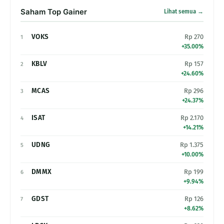
Saham Top Gainer
Lihat semua →
VOKS
Rp 270
1
+35.00%
KBLV
Rp 157
2
+24.60%
MCAS
Rp 296
3
+24.37%
ISAT
Rp 2.170
4
+14.21%
UDNG
Rp 1.375
5
+10.00%
DMMX
Rp 199
6
+9.94%
GDST
Rp 126
7
+8.62%