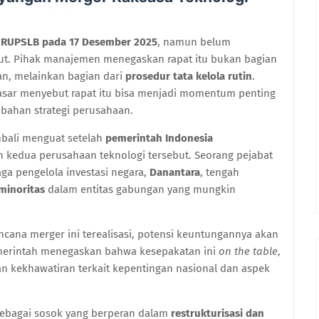
 RUPSLB pada 17 Desember 2025
, namun belum
ut. Pihak manajemen menegaskan rapat itu bukan bagian
an, melainkan bagian dari
prosedur tata kelola rutin
.
pasar menyebut rapat itu bisa menjadi momentum penting
ahan strategi perusahaan.
mbali menguat setelah
pemerintah Indonesia
 kedua perusahaan teknologi tersebut. Seorang pejabat
a pengelola investasi negara,
Danantara
, tengah
inoritas
dalam entitas gabungan yang mungkin
rencana merger ini terealisasi, potensi keuntungannya akan
pemerintah menegaskan bahwa kesepakatan ini
on the table
,
n kekhawatiran terkait kepentingan nasional dan aspek
 sebagai sosok yang berperan dalam
restrukturisasi dan