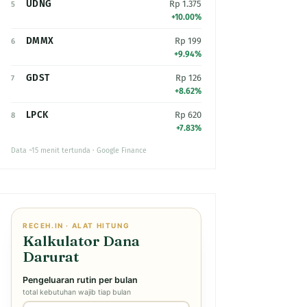
UDNG
Rp 1.375
5
+10.00%
DMMX
Rp 199
6
+9.94%
GDST
Rp 126
7
+8.62%
LPCK
Rp 620
8
+7.83%
Data ~15 menit tertunda · Google Finance
RECEH.IN · ALAT HITUNG
Kalkulator Dana
Darurat
Pengeluaran rutin per bulan
total kebutuhan wajib tiap bulan