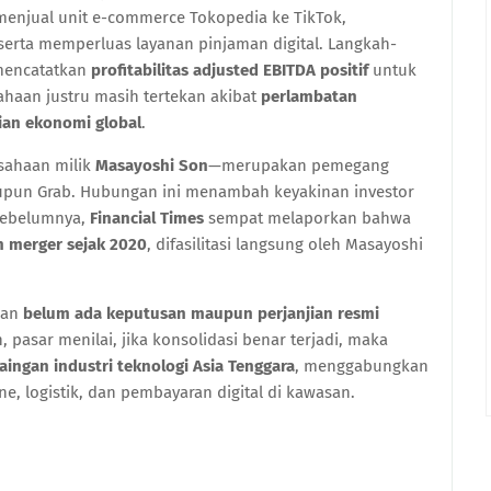
 menjual unit e-commerce Tokopedia ke TikTok,
erta memperluas layanan pinjaman digital. Langkah-
mencatatkan
profitabilitas adjusted EBITDA positif
untuk
ahaan justru masih tertekan akibat
perlambatan
an ekonomi global
.
sahaan milik
Masayoshi Son
—merupakan pemegang
upun Grab. Hubungan ini menambah keyakinan investor
 Sebelumnya,
Financial Times
sempat melaporkan bahwa
 merger sejak 2020
, difasilitasi langsung oleh Masayoshi
kan
belum ada keputusan maupun perjanjian resmi
pasar menilai, jika konsolidasi benar terjadi, maka
ingan industri teknologi Asia Tenggara
, menggabungkan
ne, logistik, dan pembayaran digital di kawasan.