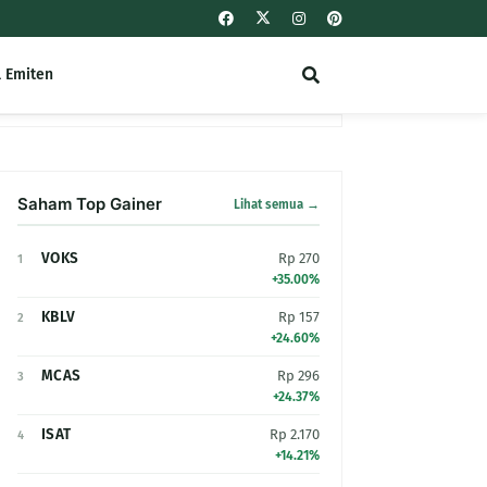
l Emiten
Saham Top Gainer
Lihat semua →
VOKS
Rp 270
1
+35.00%
KBLV
Rp 157
2
+24.60%
MCAS
Rp 296
3
+24.37%
ISAT
Rp 2.170
4
+14.21%