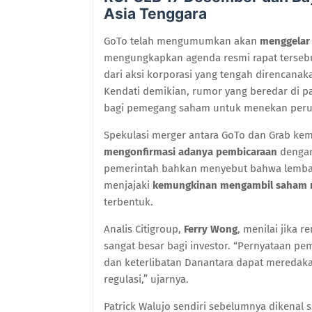
Asia Tenggara
GoTo telah mengumumkan akan
menggelar
mengungkapkan agenda resmi rapat terseb
dari aksi korporasi yang tengah direncanak
Kendati demikian, rumor yang beredar di 
bagi pemegang saham untuk menekan perub
Spekulasi merger antara GoTo dan Grab ke
mengonfirmasi adanya pembicaraan
dengan
pemerintah bahkan menyebut bahwa lembag
menjajaki
kemungkinan mengambil saham m
terbentuk.
Analis Citigroup,
Ferry Wong
, menilai jika 
sangat besar bagi investor. “Pernyataan 
dan keterlibatan Danantara dapat meredaka
regulasi,” ujarnya.
Patrick Walujo sendiri sebelumnya dikenal