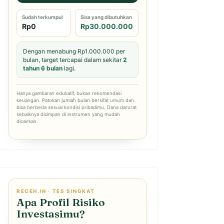
Sudah terkumpul
Sisa yang dibutuhkan
Rp0
Rp30.000.000
Dengan menabung Rp1.000.000 per
bulan, target tercapai dalam sekitar
2
tahun 6 bulan
lagi.
Hanya gambaran edukatif, bukan rekomendasi
keuangan. Patokan jumlah bulan bersifat umum dan
bisa berbeda sesuai kondisi pribadimu. Dana darurat
sebaiknya disimpan di instrumen yang mudah
dicairkan.
RECEH.IN · TES SINGKAT
Apa Profil Risiko
Investasimu?