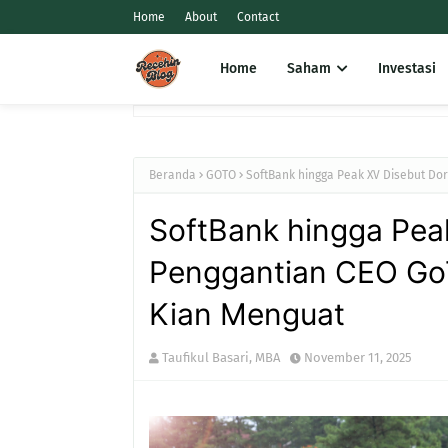
Home
About
Contact
Home
Saham
Investasi
Beranda
GOTO
SoftBank hingga Peak XV Disebut Do
SoftBank hingga Pea
Penggantian CEO GoT
Kian Menguat
Taufikul Basari, MBA
November 11, 2025