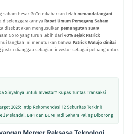
g saham besar GoTo dikabarkan telah
menandatangani
 diselenggarakannya
Rapat Umum Pemegang Saham
eka disebut akan mengusulkan
pemungutan suara
aham GoTo yang turun lebih dari
40% sejak Patrick
ahui langkah ini menuturkan bahwa
Patrick Walujo dinilai
g justru dianggap sebagian investor sebagai peluang untuk
a Sinyalnya untuk Investor? Kupas Tuntas Transaksi
get 2025: Intip Rekomendasi 12 Sekuritas Terkini!
 Sell Melandai, BIPI dan BUMI Jadi Saham Paling Diborong
yangan Merger Raksasa Teknologi