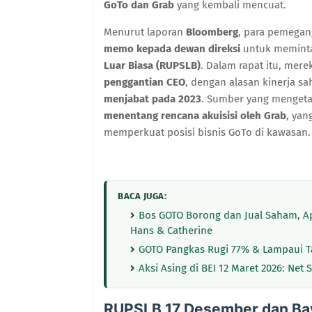
GoTo dan Grab
yang kembali mencuat.
Menurut laporan
Bloomberg
, para pemegan
memo kepada dewan direksi
untuk meminta
Luar Biasa (RUPSLB)
. Dalam rapat itu, mer
penggantian CEO
, dengan alasan kinerja s
menjabat pada 2023
. Sumber yang menget
menentang rencana akuisisi oleh Grab
, yan
memperkuat posisi bisnis GoTo di kawasan.
BACA JUGA:
Bos GOTO Borong dan Jual Saham, Ap
Hans & Catherine
GOTO Pangkas Rugi 77% & Lampaui Tar
Aksi Asing di BEI 12 Maret 2026: Net
RUPSLB 17 Desember dan Ba