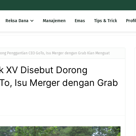
Reksa Dana
Manajemen
Emas
Tips & Trick
Profi
rong Penggantian CEO GoTo, Isu Merger dengan Grab Kian Menguat
k XV Disebut Dorong
o, Isu Merger dengan Grab