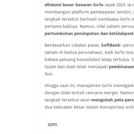
efisiensi besar-besaran GoTo
sejak 2023. Ia
membangun platform pembayaran sendiri, s
langkah tersebut berhasil membawa GoTo 
pertama kalinya. Namun, nilai saham perus
pertumbuhan pendapatan dan ketidakpasti
Berdasarkan catatan pasar,
SoftBank
—peru
saham di kedua perusahaan, baik GoTo ma
bahwa peluang konsolidasi tetap terbuka.
Gojek dan Grab telah menjajaki
pembicaraan
Son.
Hingga saat ini, manajemen GoTo menegas
dengan Grab terkait rencana merger. Namun, 
langkah tersebut akan
mengubah peta persa
dua kekuatan besar dalam transportasi onli
GOTO