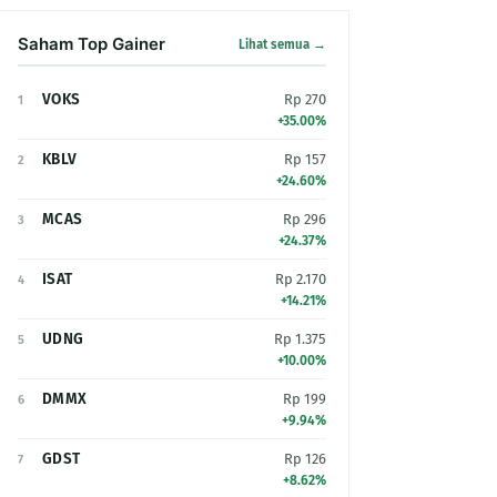
Saham Top Gainer
Lihat semua →
VOKS
Rp 270
1
+35.00%
KBLV
Rp 157
2
+24.60%
MCAS
Rp 296
3
+24.37%
ISAT
Rp 2.170
4
+14.21%
UDNG
Rp 1.375
5
+10.00%
DMMX
Rp 199
6
+9.94%
GDST
Rp 126
7
+8.62%