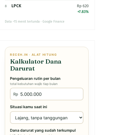
LPCK
Rp 620
8
+7.83%
Data ~15 menit tertunda · Google Finance
RECEH.IN · ALAT HITUNG
Kalkulator Dana
Darurat
Pengeluaran rutin per bulan
total kebutuhan wajib tiap bulan
Rp
Situasi kamu saat ini
Dana darurat yang sudah terkumpul