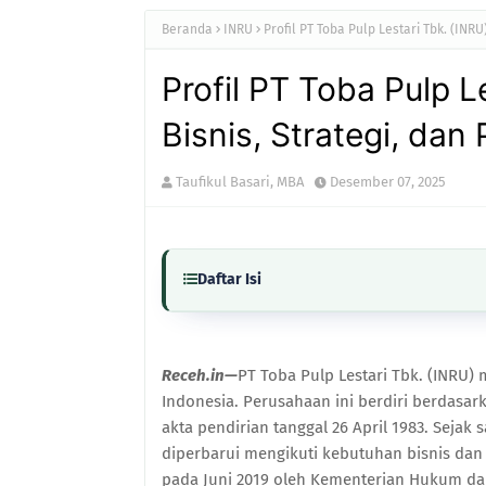
Beranda
INRU
Profil PT Toba Pulp Lestari Tbk. (INRU
Profil PT Toba Pulp L
Bisnis, Strategi, dan
Taufikul Basari, MBA
Desember 07, 2025
Daftar Isi
Receh.in—
PT Toba Pulp Lestari Tbk. (INRU)
Indonesia. Perusahaan ini berdiri berdasa
akta pendirian tanggal 26 April 1983. Sejak
diperbarui mengikuti kebutuhan bisnis dan
pada Juni 2019 oleh Kementerian Hukum d