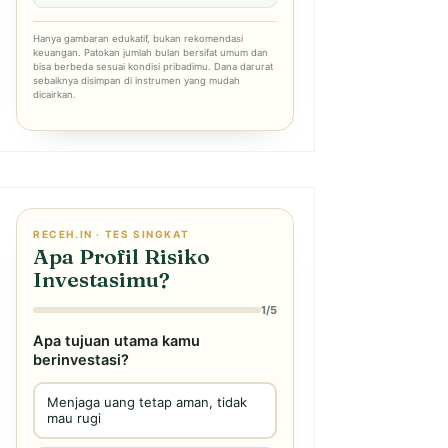
Hanya gambaran edukatif, bukan rekomendasi
keuangan. Patokan jumlah bulan bersifat umum dan
bisa berbeda sesuai kondisi pribadimu. Dana darurat
sebaiknya disimpan di instrumen yang mudah
dicairkan.
RECEH.IN · TES SINGKAT
Apa Profil Risiko
Investasimu?
1/5
Apa tujuan utama kamu
berinvestasi?
Menjaga uang tetap aman, tidak
mau rugi