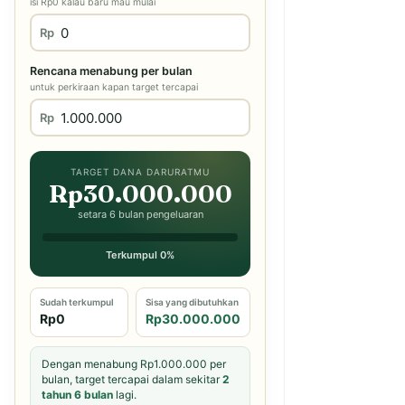
isi Rp0 kalau baru mau mulai
Rp
Rencana menabung per bulan
untuk perkiraan kapan target tercapai
Rp
TARGET DANA DARURATMU
Rp30.000.000
setara 6 bulan pengeluaran
Terkumpul 0%
Sudah terkumpul
Sisa yang dibutuhkan
Rp0
Rp30.000.000
Dengan menabung Rp1.000.000 per
bulan, target tercapai dalam sekitar
2
tahun 6 bulan
lagi.