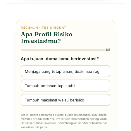
RECEH.IN · TES SINGKAT
Apa Profil Risiko
Investasimu?
1/5
Apa tujuan utama kamu berinvestasi?
Menjaga uang tetap aman, tidak mau rugi
Tumbuh perlahan tapi stabil
Tumbuh maksimal walau berisiko
Tes ini hanya gambaran edukatif, bukan rekomendasi atau ajakan
membeli produk tertentu. Profil risiko bisa berubah seiring waktu.
Untuk keputusan investasi, pertimbangkan kondisi pribadimu dan
konsultasi bila perlu.