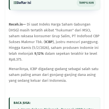
Daftar Isi
TAMPILKAN
Receh.in—
Di saat Indeks Harga Saham Gabungan
(IHSG) masih tertatih akibat "hukuman" dari MSCI,
saham raksasa konsumer Grup Salim, PT Indofood CBP
Sukses Makmur Tbk. (
ICBP
), justru mencuri panggung.
Hingga Kamis (5/2/2026), saham produsen Indomie ini
telah melonjak
9,12%
dalam sepekan terakhir ke level
Rp8.375.
Menariknya, ICBP digadang-gadang sebagai salah satu
saham paling aman dari gonjang-ganjing dana asing
yang sedang keluar dari Indonesia.
BACA JUGA: