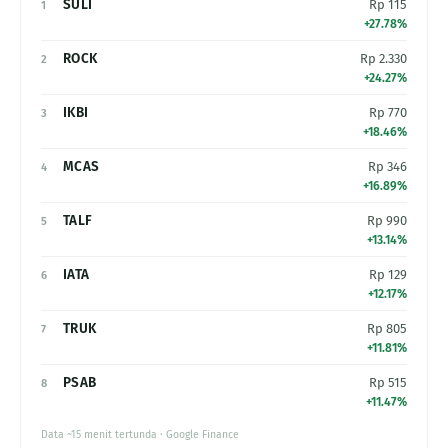
SULI
Rp 115
1
+27.78%
ROCK
Rp 2.330
2
+24.27%
IKBI
Rp 770
3
+18.46%
MCAS
Rp 346
4
+16.89%
TALF
Rp 990
5
+13.14%
IATA
Rp 129
6
+12.17%
TRUK
Rp 805
7
+11.81%
PSAB
Rp 515
8
+11.47%
Data ~15 menit tertunda · Google Finance