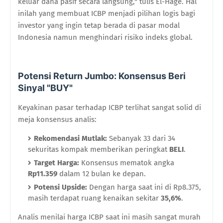
keluar dana pasif secara langsung," tulis El-Hage. Hal
inilah yang membuat ICBP menjadi pilihan logis bagi
investor yang ingin tetap berada di pasar modal
Indonesia namun menghindari risiko indeks global.
Potensi Return Jumbo: Konsensus Beri
Sinyal "BUY"
Keyakinan pasar terhadap ICBP terlihat sangat solid di
meja konsensus analis:
Rekomendasi Mutlak:
Sebanyak 33 dari 34
sekuritas kompak memberikan peringkat
BELI
.
Target Harga:
Konsensus mematok angka
Rp11.359
dalam 12 bulan ke depan.
Potensi Upside:
Dengan harga saat ini di Rp8.375,
masih terdapat ruang kenaikan sekitar
35,6%
.
Analis menilai harga ICBP saat ini masih sangat murah