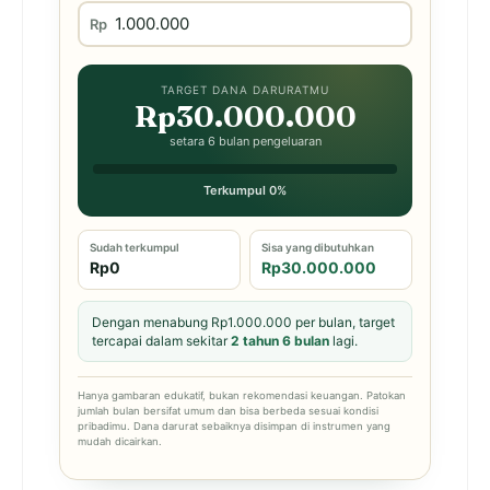
Rp
TARGET DANA DARURATMU
Rp30.000.000
setara 6 bulan pengeluaran
Terkumpul 0%
Sudah terkumpul
Sisa yang dibutuhkan
Rp0
Rp30.000.000
Dengan menabung Rp1.000.000 per bulan, target
tercapai dalam sekitar
2 tahun 6 bulan
lagi.
Hanya gambaran edukatif, bukan rekomendasi keuangan. Patokan
jumlah bulan bersifat umum dan bisa berbeda sesuai kondisi
pribadimu. Dana darurat sebaiknya disimpan di instrumen yang
mudah dicairkan.