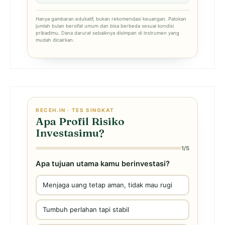
Hanya gambaran edukatif, bukan rekomendasi keuangan. Patokan
jumlah bulan bersifat umum dan bisa berbeda sesuai kondisi
pribadimu. Dana darurat sebaiknya disimpan di instrumen yang
mudah dicairkan.
RECEH.IN · TES SINGKAT
Apa Profil Risiko
Investasimu?
1/5
Apa tujuan utama kamu berinvestasi?
Menjaga uang tetap aman, tidak mau rugi
Tumbuh perlahan tapi stabil