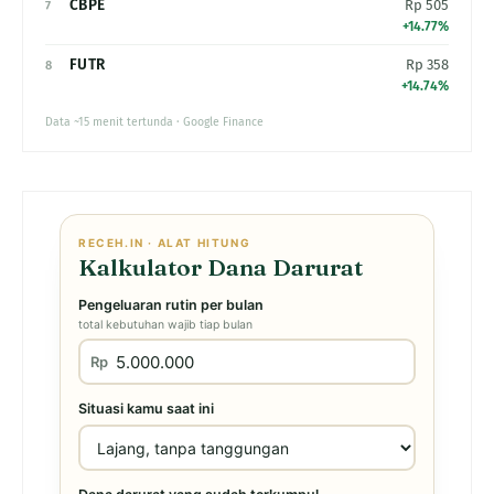
CBPE
Rp 505
7
+14.77%
FUTR
Rp 358
8
+14.74%
Data ~15 menit tertunda · Google Finance
RECEH.IN · ALAT HITUNG
Kalkulator Dana Darurat
Pengeluaran rutin per bulan
total kebutuhan wajib tiap bulan
Rp
Situasi kamu saat ini