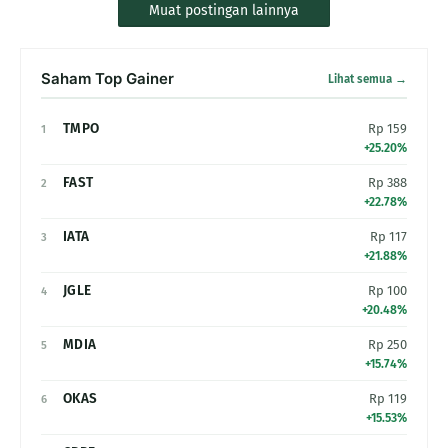
Muat postingan lainnya
Saham Top Gainer
Lihat semua →
TMPO
Rp 159
1
+25.20%
FAST
Rp 388
2
+22.78%
IATA
Rp 117
3
+21.88%
JGLE
Rp 100
4
+20.48%
MDIA
Rp 250
5
+15.74%
OKAS
Rp 119
6
+15.53%