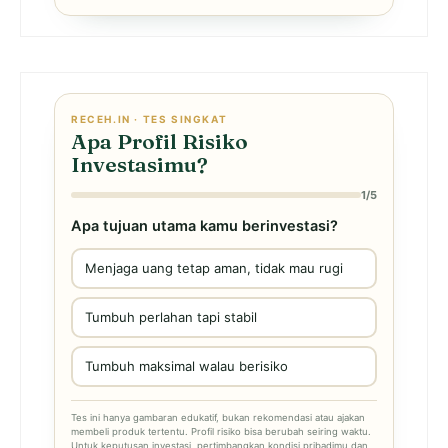
RECEH.IN · TES SINGKAT
Apa Profil Risiko
Investasimu?
1/5
Apa tujuan utama kamu berinvestasi?
Menjaga uang tetap aman, tidak mau rugi
Tumbuh perlahan tapi stabil
Tumbuh maksimal walau berisiko
Tes ini hanya gambaran edukatif, bukan rekomendasi atau ajakan
membeli produk tertentu. Profil risiko bisa berubah seiring waktu.
Untuk keputusan investasi, pertimbangkan kondisi pribadimu dan