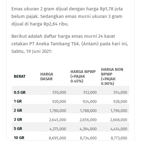
Emas ukuran 2 gram dijual dengan harga Rp1,78 juta
belum pajak. Sedangkan emas murni ukuran 3 gram
dijual di harga Rp2,64 ribu.
Berikut adalah daftar harga emas murni 24 karat
cetakan PT Aneka Tambang Tbk. (Antam) pada hari ini,
Sabtu, 19 Juni 2021:
HARGA NON
HARGA NPWP
HARGA
NPWP
BERAT
(+PAJAK
DASAR
(+PAJAK
0.45%)
0.90%)
0.5 GR
510,000
512,000
514,000
1 GR
920,000
924,000
928,000
2 GR
1,780,000
1,788,000
1,796,000
3 GR
2,645,000
2,656,000
2,668,000
5 GR
4,375,000
4,394,000
4,414,000
10 GR
8,695,000
8,734,000
8,773,000