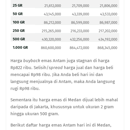
25 GR
21,612,000
21,709,000
21,806,000
50 GR
43,145,000
43,339,000
43,533,000
100 GR
86,212,000
86,599,000
86,987,000
250 GR
215,265,000
216,233,000
217,202,000
500 GR
430,320,000
432,256,000
434,192,000
1.000 GR
860,600,000
864,472,000
868,345,000
Harga
buyback
emas Antam juga stagnan di harga
Rp822 ribu. Selisih/
spread
harga jual dan harga beli
mencapai Rp98 ribu. Jika Anda beli hari ini dan
langsung menjualnya di Antam, maka Anda langsung
rugi Rp98 ribu.
Sementara itu harga emas di Medan dijual lebih mahal
daripada di Jakarta, khususnya untuk ukuran 2 gram
hingga ukuran 500 gram.
Berikut daftar harga emas Antam hari ini di Medan,