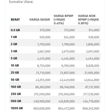
Sumatra Utara:
HARGA NPWP
HARGA NON
BERAT
HARGA DASAR
(+PAJAK
NPWP (+PAJAK
0.45%)
0.90%)
0.5 GR
510,000
512,000
514,000
1 GR
920,000
924,000
928,000
2 GR
1,790,000
1,798,000
1,806,000
3 GR
2,667,000
2,679,000
2,691,000
5 GR
4,415,000
4,434,000
4,454,000
10 GR
8,750,000
8,789,000
8,828,000
25 GR
21,710,000
21,807,000
21,905,000
50 GR
43,255,000
43,449,000
43,644,000
100 GR
86,360,000
86,748,000
87,137,000
250 GR
215,590,000
216,560,000
217,530,000
500 GR
430,900,000
432,839,000
434,778,000
1000 GR
860,600,000
864,472,000
868,345,000