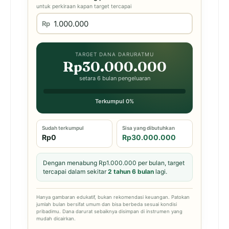
untuk perkiraan kapan target tercapai
Rp
TARGET DANA DARURATMU
Rp30.000.000
setara 6 bulan pengeluaran
Terkumpul 0%
Sudah terkumpul
Sisa yang dibutuhkan
Rp0
Rp30.000.000
Dengan menabung Rp1.000.000 per bulan, target
tercapai dalam sekitar
2 tahun 6 bulan
lagi.
Hanya gambaran edukatif, bukan rekomendasi keuangan. Patokan
jumlah bulan bersifat umum dan bisa berbeda sesuai kondisi
pribadimu. Dana darurat sebaiknya disimpan di instrumen yang
mudah dicairkan.