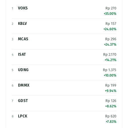
VOKS
Rp 270
1
+35.00%
KBLV
Rp 157
2
+24.60%
MCAS
Rp 296
3
+24.37%
ISAT
Rp 2.170
4
+14.21%
UDNG
Rp 1.375
5
+10.00%
DMMX
Rp 199
6
+9.94%
GDST
Rp 126
7
+8.62%
LPCK
Rp 620
8
+7.83%