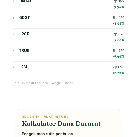
DMMX
Rp 199
4
+9.94%
GDST
Rp 126
5
+8.62%
LPCK
Rp 620
6
+7.83%
TRUK
Rp 720
7
+7.46%
IKBI
Rp 650
8
+6.56%
Data ~15 menit tertunda · Google Finance
RECEH.IN · ALAT HITUNG
Kalkulator Dana Darurat
Pengeluaran rutin per bulan