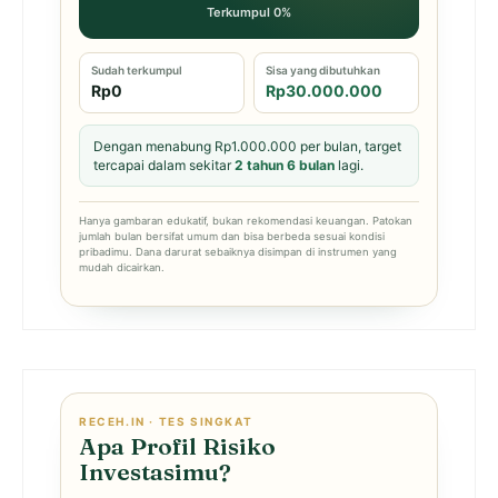
Terkumpul 0%
Sudah terkumpul
Sisa yang dibutuhkan
Rp0
Rp30.000.000
Dengan menabung Rp1.000.000 per bulan, target
tercapai dalam sekitar
2 tahun 6 bulan
lagi.
Hanya gambaran edukatif, bukan rekomendasi keuangan. Patokan
jumlah bulan bersifat umum dan bisa berbeda sesuai kondisi
pribadimu. Dana darurat sebaiknya disimpan di instrumen yang
mudah dicairkan.
RECEH.IN · TES SINGKAT
Apa Profil Risiko
Investasimu?