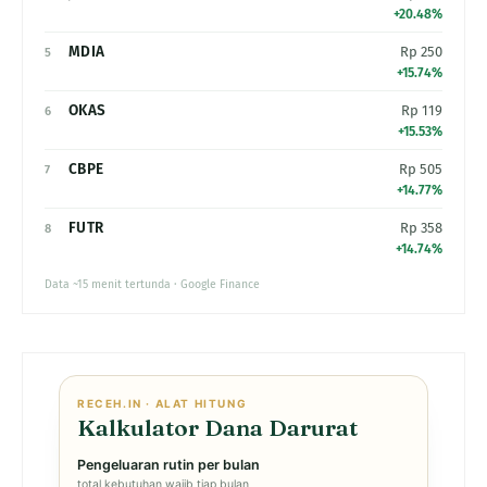
+20.48%
MDIA
Rp 250
5
+15.74%
OKAS
Rp 119
6
+15.53%
CBPE
Rp 505
7
+14.77%
FUTR
Rp 358
8
+14.74%
Data ~15 menit tertunda · Google Finance
RECEH.IN · ALAT HITUNG
Kalkulator Dana Darurat
Pengeluaran rutin per bulan
total kebutuhan wajib tiap bulan