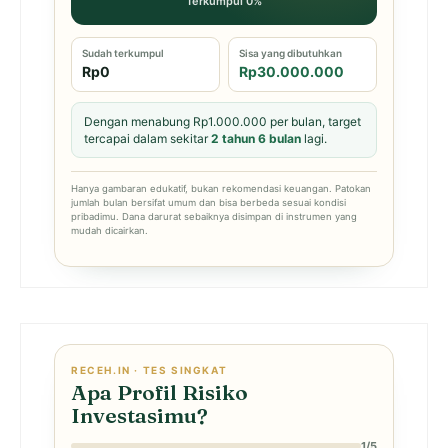
Terkumpul 0%
Sudah terkumpul
Sisa yang dibutuhkan
Rp0
Rp30.000.000
Dengan menabung Rp1.000.000 per bulan, target
tercapai dalam sekitar
2 tahun 6 bulan
lagi.
Hanya gambaran edukatif, bukan rekomendasi keuangan. Patokan
jumlah bulan bersifat umum dan bisa berbeda sesuai kondisi
pribadimu. Dana darurat sebaiknya disimpan di instrumen yang
mudah dicairkan.
RECEH.IN · TES SINGKAT
Apa Profil Risiko
Investasimu?
1/5