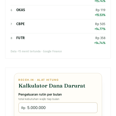
+15.74%
OKAS
Rp 119
6
+15.53%
CBPE
Rp 505
7
+14.77%
FUTR
Rp 358
8
+14.74%
Data ~15 menit tertunda · Google Finance
RECEH.IN · ALAT HITUNG
Kalkulator Dana Darurat
Pengeluaran rutin per bulan
total kebutuhan wajib tiap bulan
Rp