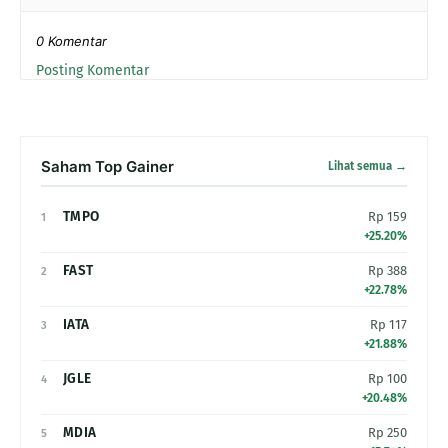
0 Komentar
Posting Komentar
Saham Top Gainer
Lihat semua →
TMPO
Rp 159
1
+25.20%
FAST
Rp 388
2
+22.78%
IATA
Rp 117
3
+21.88%
JGLE
Rp 100
4
+20.48%
MDIA
Rp 250
5