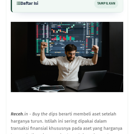
Daftar Isi
TAMPILKAN
Receh
.in
-
Buy the dips
berarti membeli aset setelah
harganya turun. Istilah ini sering dipakai dalam
transaksi finansial khususnya pada aset yang harganya