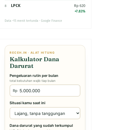
LPCK
Rp 620
8
+7.83%
Data ~15 menit tertunda · Google Finance
RECEH.IN · ALAT HITUNG
Kalkulator Dana
Darurat
Pengeluaran rutin per bulan
total kebutuhan wajib tiap bulan
Rp
Situasi kamu saat ini
Dana darurat yang sudah terkumpul