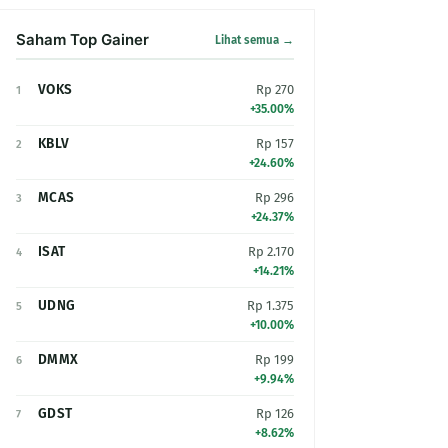
Saham Top Gainer
Lihat semua →
VOKS
Rp 270
1
+35.00%
KBLV
Rp 157
2
+24.60%
MCAS
Rp 296
3
+24.37%
ISAT
Rp 2.170
4
+14.21%
UDNG
Rp 1.375
5
+10.00%
DMMX
Rp 199
6
+9.94%
GDST
Rp 126
7
+8.62%