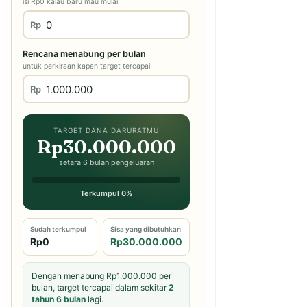
isi Rp0 kalau baru mau mulai
Rp
Rencana menabung per bulan
untuk perkiraan kapan target tercapai
Rp
TARGET DANA DARURATMU
Rp30.000.000
setara 6 bulan pengeluaran
Terkumpul 0%
Sudah terkumpul
Sisa yang dibutuhkan
Rp0
Rp30.000.000
Dengan menabung Rp1.000.000 per
bulan, target tercapai dalam sekitar
2
tahun 6 bulan
lagi.