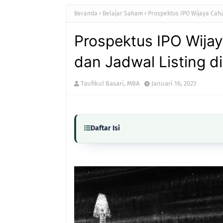
Beranda
Belajar Saham
Prospektus IPO Wijaya Caha
Prospektus IPO Wija
dan Jadwal Listing di
Taufikul Basari, MBA
Januari 16, 2023
Daftar Isi