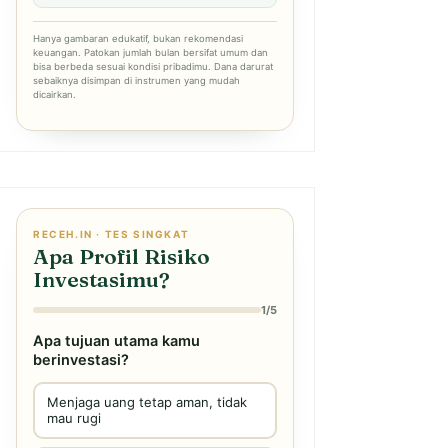
Hanya gambaran edukatif, bukan rekomendasi
keuangan. Patokan jumlah bulan bersifat umum dan
bisa berbeda sesuai kondisi pribadimu. Dana darurat
sebaiknya disimpan di instrumen yang mudah
dicairkan.
RECEH.IN · TES SINGKAT
Apa Profil Risiko
Investasimu?
1/5
Apa tujuan utama kamu
berinvestasi?
Menjaga uang tetap aman, tidak
mau rugi