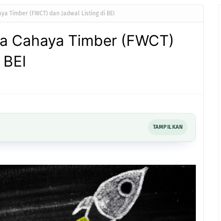
ya Timber (FWCT) dan Jadwal Listing di BEI
ya Cahaya Timber (FWCT)
 BEI
TAMPILKAN