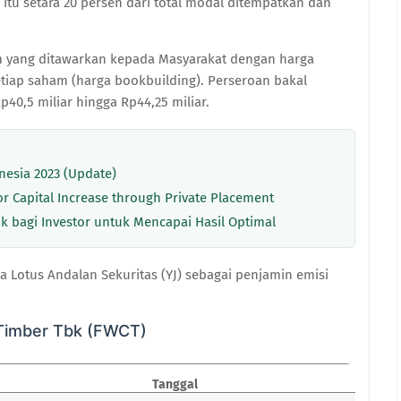
itu setara 20 persen dari total modal ditempatkan dan
am yang ditawarkan kepada Masyarakat dengan harga
etiap saham (harga bookbuilding). Perseroan bakal
40,5 miliar hingga Rp44,25 miliar.
nesia 2023 (Update)
or Capital Increase through Private Placement
baik bagi Investor untuk Mencapai Hasil Optimal
 Lotus Andalan Sekuritas (YJ) sebagai penjamin emisi
 Timber Tbk (FWCT)
Tanggal