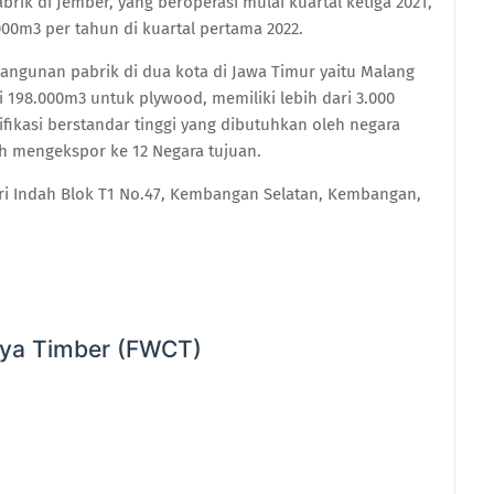
rik di Jember, yang beroperasi mulai kuartal ketiga 2021,
00m3 per tahun di kuartal pertama 2022.
 bangunan pabrik di dua kota di Jawa Timur yaitu Malang
 198.000m3 untuk plywood, memiliki lebih dari 3.000
ifikasi berstandar tinggi yang dibutuhkan oleh negara
ah mengekspor ke 12 Negara tujuan.
Puri Indah Blok T1 No.47, Kembangan Selatan, Kembangan,
aya Timber (FWCT)