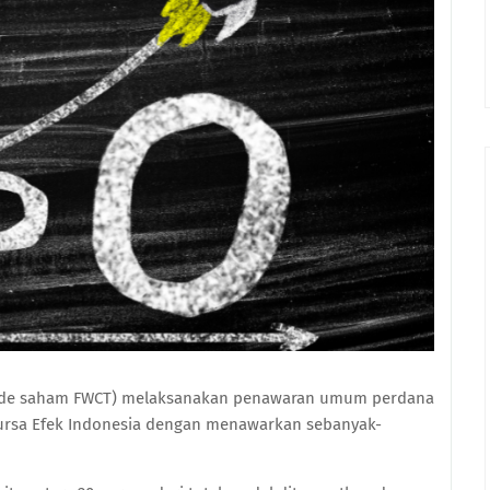
kode saham FWCT) melaksanakan penawaran umum perdana
Bursa Efek Indonesia dengan menawarkan sebanyak-