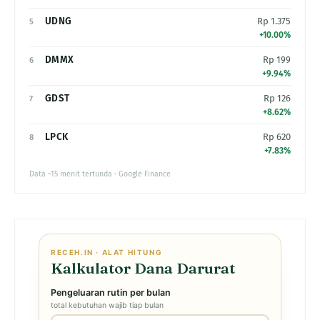
UDNG
Rp 1.375
5
+10.00%
DMMX
Rp 199
6
+9.94%
GDST
Rp 126
7
+8.62%
LPCK
Rp 620
8
+7.83%
Data ~15 menit tertunda · Google Finance
RECEH.IN · ALAT HITUNG
Kalkulator Dana Darurat
Pengeluaran rutin per bulan
total kebutuhan wajib tiap bulan