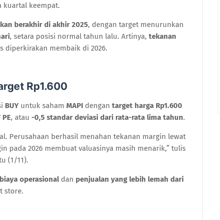
 kuartal keempat.
kan berakhir di akhir 2025
, dengan target menurunkan
ari
, setara posisi normal tahun lalu. Artinya,
tekanan
tas diperkirakan membaik di 2026.
rget Rp1.600
si
BUY
untuk saham
MAPI
dengan
target harga Rp1.600
F PE
, atau
-0,5 standar deviasi dari rata-rata lima tahun
.
tal. Perusahaan berhasil menahan tekanan margin lewat
gin pada 2026 membuat valuasinya masih menarik,” tulis
u (1/11).
biaya operasional
dan
penjualan yang lebih lemah dari
 store.