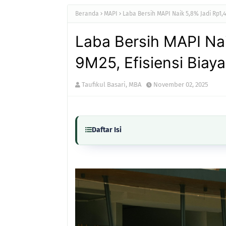
Beranda
MAPI
Laba Bersih MAPI Naik 5,8% Jadi Rp1,4
Laba Bersih MAPI Naik
9M25, Efisiensi Biay
Taufikul Basari, MBA
November 02, 2025
Daftar Isi