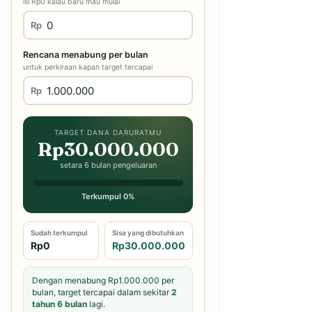
isi Rp0 kalau baru mau mulai
Rp
Rencana menabung per bulan
untuk perkiraan kapan target tercapai
Rp
TARGET DANA DARURATMU
Rp30.000.000
setara 6 bulan pengeluaran
Terkumpul 0%
Sudah terkumpul
Sisa yang dibutuhkan
Rp0
Rp30.000.000
Dengan menabung Rp1.000.000 per
bulan, target tercapai dalam sekitar
2
tahun 6 bulan
lagi.