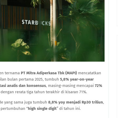
yen ternama
PT Mitra Adiperkasa Tbk (MAPI)
mencatatkan
lan bulan pertama 2025, tumbuh
5,8% year-on-year
tasi analis dan konsensus
, masing-masing mencapai
72%
r dengan rerata tiga tahun terakhir di kisaran 71%.
ode yang sama juga tumbuh
8,8% yoy menjadi Rp30 triliun
,
 pertumbuhan “
high single digit
” di tahun ini.