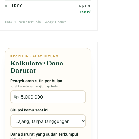
LPCK
Rp 620
8
+7.83%
Data ~15 menit tertunda · Google Finance
RECEH.IN · ALAT HITUNG
Kalkulator Dana
Darurat
Pengeluaran rutin per bulan
total kebutuhan wajib tiap bulan
Rp
Situasi kamu saat ini
Dana darurat yang sudah terkumpul