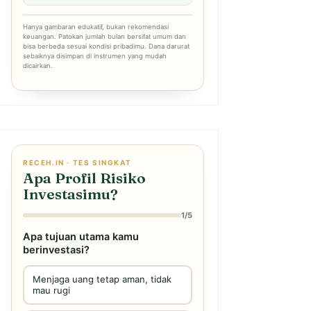
Hanya gambaran edukatif, bukan rekomendasi
keuangan. Patokan jumlah bulan bersifat umum dan
bisa berbeda sesuai kondisi pribadimu. Dana darurat
sebaiknya disimpan di instrumen yang mudah
dicairkan.
RECEH.IN · TES SINGKAT
Apa Profil Risiko
Investasimu?
1/5
Apa tujuan utama kamu
berinvestasi?
Menjaga uang tetap aman, tidak
mau rugi