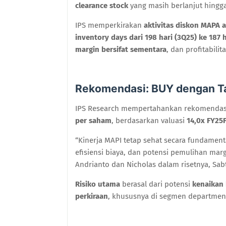
clearance stock
yang masih berlanjut hingga
IPS memperkirakan
aktivitas diskon MAPA a
inventory days dari 198 hari (3Q25) ke 187 h
margin bersifat sementara
, dan profitabili
Rekomendasi: BUY dengan Ta
IPS Research mempertahankan rekomenda
per saham
, berdasarkan valuasi
14,0x FY25
“Kinerja MAPI tetap sehat secara fundamen
efisiensi biaya, dan potensi pemulihan mar
Andrianto dan Nicholas dalam risetnya, Sabt
Risiko utama
berasal dari potensi
kenaikan 
perkiraan
, khususnya di segmen department