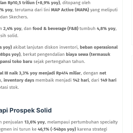
lan Rp10,5 triliun (+8,9% yoy)
, ditopang oleh
9% yoy
, terutama dari lini
MAP Active (MAPA)
yang meliputi
 dan Skechers.
un
2,4% yoy
, dan
food & beverage (F&B)
tumbuh
4,8% yoy
,
ih solid.
s yoy)
akibat lanjutan diskon inventori,
beban operasional
68bps yoy)
, berkat pengendalian
biaya sewa (termasuk
pansi toko baru
sejak pertengahan tahun.
al III naik 3,3% yoy menjadi Rp414 miliar
, dengan
net
u,
inventory days
membaik menjadi
142 hari
, dari
149 hari
tasi stok.
pi Prospek Solid
n penjualan
13,6% yoy
, melampaui pertumbuhan specialty
egmen ini turun ke
46,1% (-54bps yoy)
karena strategi