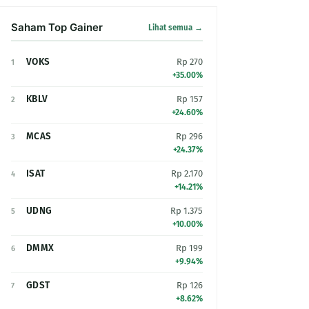
Saham Top Gainer
Lihat semua →
VOKS
Rp 270
1
+35.00%
KBLV
Rp 157
2
+24.60%
MCAS
Rp 296
3
+24.37%
ISAT
Rp 2.170
4
+14.21%
UDNG
Rp 1.375
5
+10.00%
DMMX
Rp 199
6
+9.94%
GDST
Rp 126
7
+8.62%