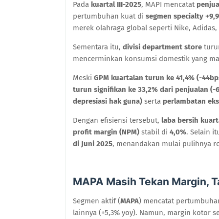
Pada
kuartal III-2025
, MAPI mencatat
penjua
pertumbuhan kuat di
segmen specialty +9,
merek olahraga global seperti Nike, Adidas,
Sementara itu,
divisi department store
tur
mencerminkan konsumsi domestik yang mas
Meski
GPM kuartalan turun ke 41,4% (-44bp
turun signifikan ke 33,2% dari penjualan (-
depresiasi hak guna)
serta
perlambatan eks
Dengan efisiensi tersebut,
laba bersih kuart
profit margin (NPM)
stabil di
4,0%
. Selain it
di Juni 2025
, menandakan mulai pulihnya ro
MAPA Masih Tekan Margin, Ta
Segmen aktif (
MAPA
) mencatat pertumbuha
lainnya (+5,3% yoy). Namun, margin kotor s