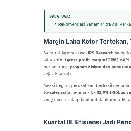
BACA JUGA:
Rekomendasi Saham Mitra Adi Perkas
Margin Laba Kotor Tertekan,
Menurut laporan riset
IPS Research
yang di
laba kotor (
gross profit margin/GPM
) MAPI
berlanjutnya
program diskon dan penurunan
sejak kuartal II.
Meski begitu, perusahaan berhasil menaha
to-sales ratio
membaik ke
33,9% (-30bps yo
yang masih cukup kuat untuk ukuran ritel
Kuartal III: Efisiensi Jadi Pe