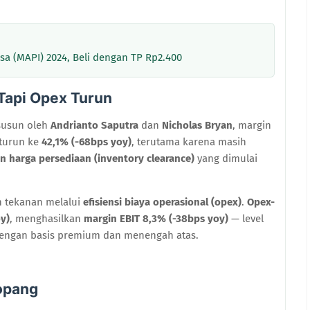
a (MAPI) 2024, Beli dengan TP Rp2.400
 Tapi Opex Turun
susun oleh
Andrianto Saputra
dan
Nicholas Bryan
, margin
 turun ke
42,1% (-68bps yoy)
, terutama karena masih
 harga persediaan (inventory clearance)
yang dimulai
n tekanan melalui
efisiensi biaya operasional (opex)
.
Opex-
y)
, menghasilkan
margin EBIT 8,3% (-38bps yoy)
— level
 dengan basis premium dan menengah atas.
nopang