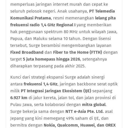
memperluas jaringan internet murah dan cepat ke
seluruh pelosok negeri. Anak usahanya,
PT Telemedia
Komunikasi Pratama
, resmi memenangkan
lelang pita
frekuensi radio 1,4 GHz Regional I
yang memberikan
hak penggunaan spektrum 80 MHz untuk wilayah Jawa,
Papua, dan Maluku selama 10 tahun. Dengan lisensi
tersebut, Surge berambisi mengembangkan layanan
Fixed Broadband
dan
Fiber to the Home (FTTH)
dengan
target
5 juta homepass hingga 2026
, setengahnya
diharapkan terpasang pada akhir 2025.
Kunci dari strategi ekspansi Surge adalah sinergi
antara
frekuensi 1,4 GHz
, jaringan backbone serat optik
milik
PT Integrasi Jaringan Ekosistem (IJE)
sepanjang
6.927 km
di jalur kereta, jalan tol, dan jalan provinsi di
Pulau Jawa, serta kolaborasi dengan
mitra global
.
Surge bekerja sama dengan
NTT e-Asia Pte. Ltd.
asal
Jepang yang kini memegang 49% saham di IJE, dan
bermitra dengan
Nokia, Qualcomm, Huawei, dan OREX