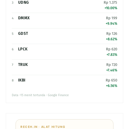
UDNG
Rp 1.375
3
+10.00%
DMMX
Rp 199
4
+9.94%
GDST
Rp 126
5
+8.62%
LPCK
Rp 620
6
+7.83%
TRUK
Rp 720
7
+7.46%
IKBI
Rp 650
8
+6.56%
Data ~15 menit tertunda · Google Finance
RECEH.IN · ALAT HITUNG