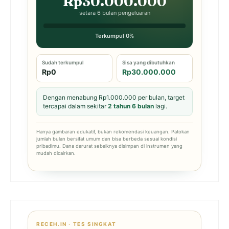
Rp30.000.000
setara 6 bulan pengeluaran
Terkumpul 0%
Sudah terkumpul
Sisa yang dibutuhkan
Rp0
Rp30.000.000
Dengan menabung Rp1.000.000 per bulan, target
tercapai dalam sekitar
2 tahun 6 bulan
lagi.
Hanya gambaran edukatif, bukan rekomendasi keuangan. Patokan
jumlah bulan bersifat umum dan bisa berbeda sesuai kondisi
pribadimu. Dana darurat sebaiknya disimpan di instrumen yang
mudah dicairkan.
RECEH.IN · TES SINGKAT