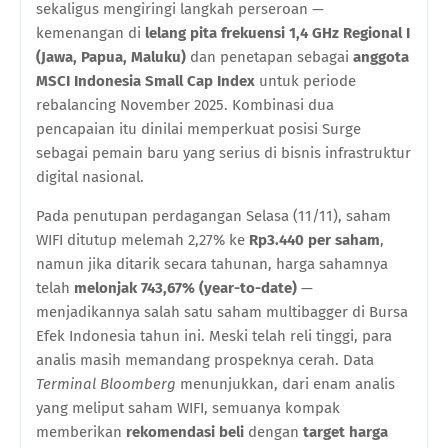
sekaligus mengiringi langkah perseroan —
kemenangan di
lelang pita frekuensi 1,4 GHz Regional I
(Jawa, Papua, Maluku)
dan penetapan sebagai
anggota
MSCI Indonesia Small Cap Index
untuk periode
rebalancing November 2025. Kombinasi dua
pencapaian itu dinilai memperkuat posisi Surge
sebagai pemain baru yang serius di bisnis infrastruktur
digital nasional.
Pada penutupan perdagangan Selasa (11/11), saham
WIFI ditutup melemah 2,27% ke
Rp3.440 per saham
,
namun jika ditarik secara tahunan, harga sahamnya
telah
melonjak 743,67% (year-to-date)
—
menjadikannya salah satu saham multibagger di Bursa
Efek Indonesia tahun ini. Meski telah reli tinggi, para
analis masih memandang prospeknya cerah. Data
Terminal Bloomberg
menunjukkan, dari enam analis
yang meliput saham WIFI, semuanya kompak
memberikan
rekomendasi beli
dengan
target harga