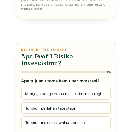
jumlah bulan bersifat umum dan bisa berbeda sesuai kondisi
pribadimu. Dana darurat sebaiknya disimpan di instrumen yang
mudah dicairkan.
RECEH.IN · TES SINGKAT
Apa Profil Risiko
Investasimu?
1/5
Apa tujuan utama kamu berinvestasi?
Menjaga uang tetap aman, tidak mau rugi
Tumbuh perlahan tapi stabil
Tumbuh maksimal walau berisiko