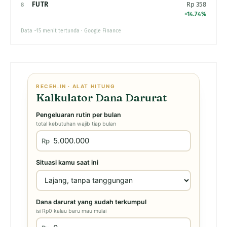
FUTR
Rp 358
8
+14.74%
Data ~15 menit tertunda · Google Finance
RECEH.IN · ALAT HITUNG
Kalkulator Dana Darurat
Pengeluaran rutin per bulan
total kebutuhan wajib tiap bulan
Rp
Situasi kamu saat ini
Dana darurat yang sudah terkumpul
isi Rp0 kalau baru mau mulai