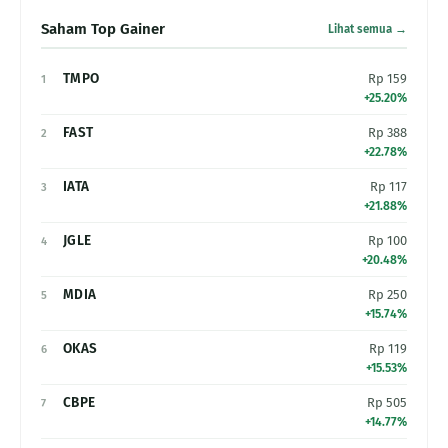
Saham Top Gainer
Lihat semua →
TMPO
Rp 159
1
+25.20%
FAST
Rp 388
2
+22.78%
IATA
Rp 117
3
+21.88%
JGLE
Rp 100
4
+20.48%
MDIA
Rp 250
5
+15.74%
OKAS
Rp 119
6
+15.53%
CBPE
Rp 505
7
+14.77%