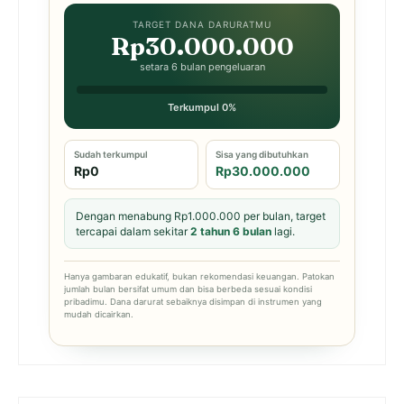
TARGET DANA DARURATMU
Rp30.000.000
setara 6 bulan pengeluaran
Terkumpul 0%
Sudah terkumpul
Sisa yang dibutuhkan
Rp0
Rp30.000.000
Dengan menabung Rp1.000.000 per bulan, target
tercapai dalam sekitar
2 tahun 6 bulan
lagi.
Hanya gambaran edukatif, bukan rekomendasi keuangan. Patokan
jumlah bulan bersifat umum dan bisa berbeda sesuai kondisi
pribadimu. Dana darurat sebaiknya disimpan di instrumen yang
mudah dicairkan.