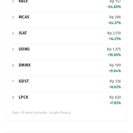
KBLV
Rp 157
2
+24.60%
MCAS
Rp 296
3
+24.37%
ISAT
Rp 2.170
4
+14.21%
UDNG
Rp 1.375
5
+10.00%
DMMX
Rp 199
6
+9.94%
GDST
Rp 126
7
+8.62%
LPCK
Rp 620
8
+7.83%
Data ~15 menit tertunda · Google Finance