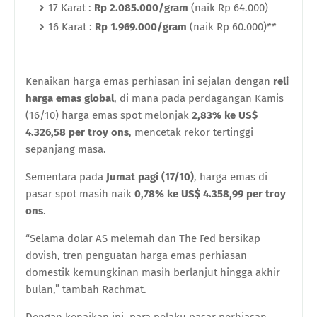
17 Karat :
Rp 2.085.000/gram
(naik Rp 64.000)
16 Karat :
Rp 1.969.000/gram
(naik Rp 60.000)**
Kenaikan harga emas perhiasan ini sejalan dengan
reli
harga emas global
, di mana pada perdagangan Kamis
(16/10) harga emas spot melonjak
2,83% ke US$
4.326,58 per troy ons
, mencetak rekor tertinggi
sepanjang masa.
Sementara pada
Jumat pagi (17/10)
, harga emas di
pasar spot masih naik
0,78% ke US$ 4.358,99 per troy
ons
.
“Selama dolar AS melemah dan The Fed bersikap
dovish, tren penguatan harga emas perhiasan
domestik kemungkinan masih berlanjut hingga akhir
bulan,” tambah Rachmat.
Dengan kenaikan ini, para pelaku pasar perhiasan