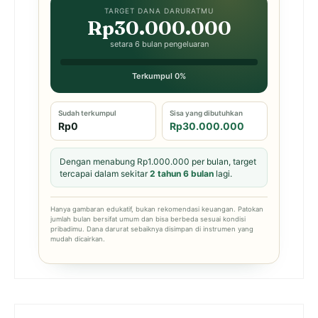
TARGET DANA DARURATMU
Rp30.000.000
setara 6 bulan pengeluaran
Terkumpul 0%
Sudah terkumpul
Sisa yang dibutuhkan
Rp0
Rp30.000.000
Dengan menabung Rp1.000.000 per bulan, target
tercapai dalam sekitar
2 tahun 6 bulan
lagi.
Hanya gambaran edukatif, bukan rekomendasi keuangan. Patokan
jumlah bulan bersifat umum dan bisa berbeda sesuai kondisi
pribadimu. Dana darurat sebaiknya disimpan di instrumen yang
mudah dicairkan.