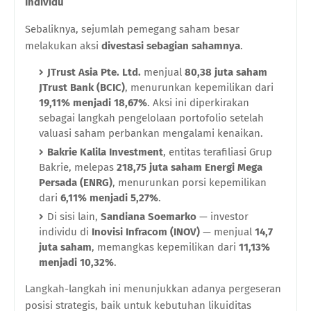
Individu
Sebaliknya, sejumlah pemegang saham besar
melakukan aksi
divestasi sebagian sahamnya
.
JTrust Asia Pte. Ltd.
menjual
80,38 juta saham
JTrust Bank (BCIC)
, menurunkan kepemilikan dari
19,11% menjadi 18,67%
. Aksi ini diperkirakan
sebagai langkah pengelolaan portofolio setelah
valuasi saham perbankan mengalami kenaikan.
Bakrie Kalila Investment
, entitas terafiliasi Grup
Bakrie, melepas
218,75 juta saham Energi Mega
Persada (ENRG)
, menurunkan porsi kepemilikan
dari
6,11% menjadi 5,27%
.
Di sisi lain,
Sandiana Soemarko
— investor
individu di
Inovisi Infracom (INOV)
— menjual
14,7
juta saham
, memangkas kepemilikan dari
11,13%
menjadi 10,32%
.
Langkah-langkah ini menunjukkan adanya pergeseran
posisi strategis, baik untuk kebutuhan likuiditas