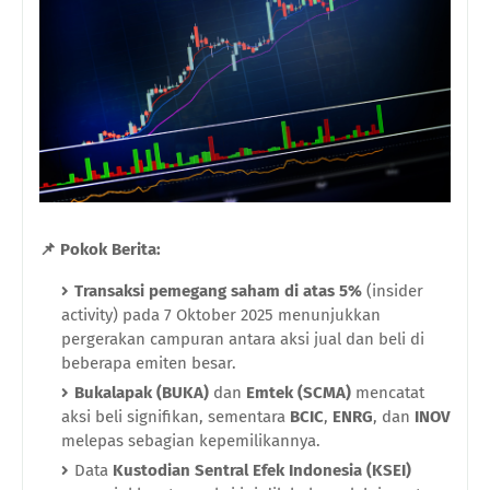
📌 Pokok Berita:
Transaksi pemegang saham di atas 5%
(insider
activity) pada 7 Oktober 2025 menunjukkan
pergerakan campuran antara aksi jual dan beli di
beberapa emiten besar.
Bukalapak (BUKA)
dan
Emtek (SCMA)
mencatat
aksi beli signifikan, sementara
BCIC
,
ENRG
, dan
INOV
melepas sebagian kepemilikannya.
Data
Kustodian Sentral Efek Indonesia (KSEI)