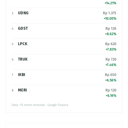
+14.21%
UDNG
Rp 1.375
3
+10.00%
GDST
Rp 126
4
+8.62%
LPCK
Rp 620
5
+7.83%
TRUK
Rp 720
6
+7.46%
IKBI
Rp 650
7
+6.56%
MERI
Rp 120
8
+6.19%
Data ~15 menit tertunda · Google Finance