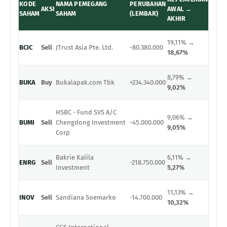
KODE
NAMA PEMEGANG
PERUBAHAN
AKSI
AWAL →
SAHAM
SAHAM
(LEMBAR)
AKHIR
19,11% →
BCIC
Sell
JTrust Asia Pte. Ltd.
-80.380.000
18,67%
8,79% →
BUKA
Buy
Bukalapak.com Tbk
+234.340.000
9,02%
HSBC - Fund SVS A/C
9,06% →
BUMI
Sell
Chengdong Investment
-45.000.000
9,05%
Corp
Bakrie Kalila
6,11% →
ENRG
Sell
-218.750.000
Investment
5,27%
11,13% →
INOV
Sell
Sandiana Soemarko
-14.700.000
10,32%