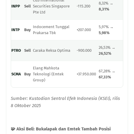
CGS International
8,32% →
INPP
Sell
Securities Singapore
-115.200
8,31%
Pte Ltd
Indocement Tunggal
5,97% →
INTP
Buy
+207.000
Prakarsa Tbk
5,98%
26,53% →
PTRO
Sell
Caraka Reksa Optima
-900.000
26,52%
Elang Mahkota
67,28% →
SCMA
Buy
Teknologi (Emtek
+37.950.000
67,33%
Group)
Sumber: Kustodian Sentral Efek Indonesia (KSEI), rilis
8 Oktober 2025
🧩
Aksi Beli: Bukalapak dan Emtek Tambah Posisi