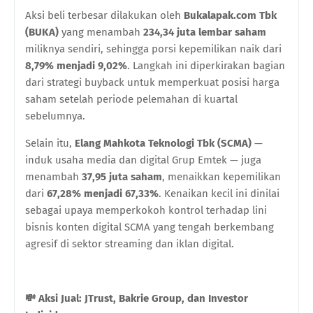
Aksi beli terbesar dilakukan oleh
Bukalapak.com Tbk
(BUKA)
yang menambah
234,34 juta lembar saham
miliknya sendiri, sehingga porsi kepemilikan naik dari
8,79% menjadi 9,02%
. Langkah ini diperkirakan bagian
dari strategi buyback untuk memperkuat posisi harga
saham setelah periode pelemahan di kuartal
sebelumnya.
Selain itu,
Elang Mahkota Teknologi Tbk (SCMA)
—
induk usaha media dan digital Grup Emtek — juga
menambah
37,95 juta saham
, menaikkan kepemilikan
dari
67,28% menjadi 67,33%
. Kenaikan kecil ini dinilai
sebagai upaya memperkokoh kontrol terhadap lini
bisnis konten digital SCMA yang tengah berkembang
agresif di sektor streaming dan iklan digital.
💸
Aksi Jual: JTrust, Bakrie Group, dan Investor